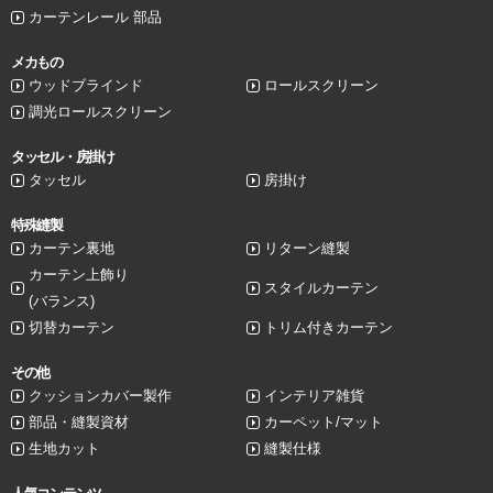
カーテンレール 部品
メカもの
ウッドブラインド
ロールスクリーン
調光ロールスクリーン
タッセル・房掛け
タッセル
房掛け
特殊縫製
カーテン裏地
リターン縫製
カーテン上飾り
スタイルカーテン
(バランス)
切替カーテン
トリム付きカーテン
その他
クッションカバー製作
インテリア雑貨
部品・縫製資材
カーペット/マット
生地カット
縫製仕様