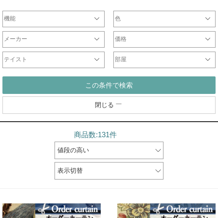
機能
色
遮光カーテン
一級遮光カーテン
非遮光ドレープ
防炎カーテン
遮熱カーテン
ウォッシャブルカーテン
形状記憶カーテン
防音カーテン
天然素材
ミラーレース
非ミラーレース
UVカットレース
防炎レース
刺繍レース
防虫レース
断熱レース
光触媒レース
防音レース
遮熱レース
チュールレース
ドレープ
レース
ホワイト・ベージュ系
ブラウン系
ブラック・グレー系
レッド・ピンク系
イエロー系
ブルー・ネイビー系
パープル系
グリーン系
シルバー・ゴールド系
マルチ・その他カラー
メーカー
価格
オリジナル
サンゲツ
ジブリ
ディズニー
DesignLife
Finlayson
plune
WaveSalad
WilliamMorris
マリメッコ
ULife
ムーミン
～2000円
2001円～5000円
5001円～10000円
10001円～20000円
20001円～40000円
テイスト
部屋
シンプル
北欧
モダン
ナチュラル
カジュアル
エレガント
クラシック
和
リビング
一人暮らし
寝室
子供部屋
和室
書斎
この条件で検索
閉じる
商品数:131件
値段の高い
表示切替