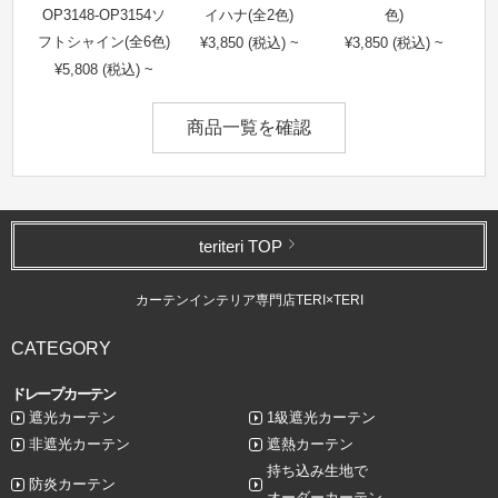
OP3148-OP3154ソ
イハナ(全2色)
色)
フトシャイン(全6色)
¥3,850 (税込) ~
¥3,850 (税込) ~
¥5,808 (税込) ~
商品一覧を確認
teriteri TOP
カーテンインテリア専門店TERI×TERI
CATEGORY
ドレープカーテン
遮光カーテン
1級遮光カーテン
非遮光カーテン
遮熱カーテン
持ち込み生地で
防炎カーテン
オーダーカーテン