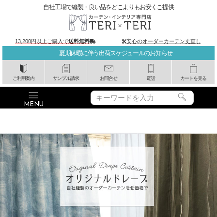
自社工場で縫製・良い品をどこよりもお安くご提供
13,200円以上ご購入で
送料無料
安心のオーダーカーテン丈直し
夏期休暇に伴う出荷スケジュールのお知らせ
ご利用案内
サンプル請求
お問合せ
電話
カートを見る