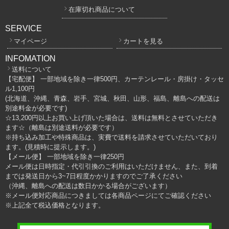
在庫切れ商品について
SERVICE
マイページ
カートを見る
INFOMATION
送料について
【宅配便】 一部地域を除き一律500円、カーテンレール・房掛け・タッセ
ル1,100円
(北海道、沖縄、青森、岩手、宮城、秋田、山形、福島、離島への配送は
別途料金が必要です)
☆13,200円以上お買い上げ頂いた場合は、送料は無料とさせていただき
ます☆（離島は別途送料が必要です）
※持ち込み加工や特殊商品は、実費で送料を請求させていただいており
ます。(見積時に提示します。)
【メール便】 一部地域を除き一律250円
メール便は日時指定・代引引換のご利用はいただけません、また、到着
までは発送日から3~7日程度かかりますのでご了承ください
（沖縄、離島への配送は数日かかる場合がございます）
※メール便対応商品につきましては各商品ページにてご確認ください
※上記全て税込価格となります。