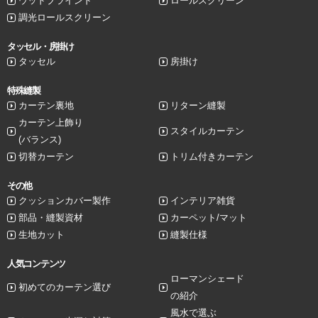
ウッドブラインド
ロールスクリーン
調光ロールスクリーン
タッセル・房掛け
タッセル
房掛け
特殊縫製
カーテン裏地
リターン縫製
カーテン上飾り
スタイルカーテン
(バランス)
切替カーテン
トリム付きカーテン
その他
クッションカバー製作
インテリア雑貨
部品・縫製資材
カーペット/マット
生地カット
縫製仕様
人気コンテンツ
ローマンシェード
初めてのカーテン選び
の紹介
風水で選ぶ