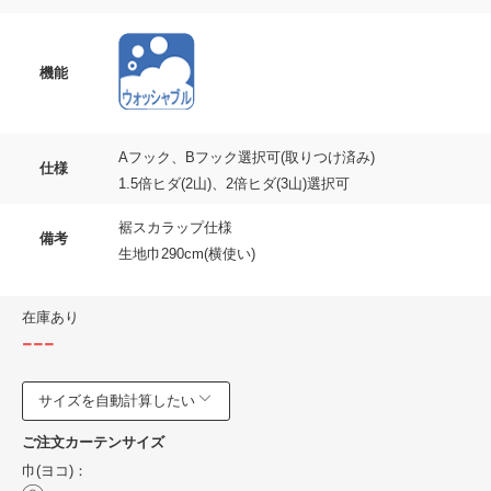
機能
Aフック、Bフック選択可(取りつけ済み)
仕様
1.5倍ヒダ(2山)、2倍ヒダ(3山)選択可
裾スカラップ仕様
備考
生地巾290cm(横使い)
在庫あり
---
サイズを自動計算したい
ご注文カーテンサイズ
巾(ヨコ)：