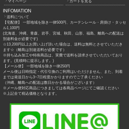
マイページ
カートを見る
INFOMATION
送料について
【宅配便】 一部地域を除き一律500円、カーテンレール・房掛け・タッセ
ル1,100円
(北海道、沖縄、青森、岩手、宮城、秋田、山形、福島、離島への配送は
別途料金が必要です)
☆13,200円以上お買い上げ頂いた場合は、送料は無料とさせていただき
ます☆（離島は別途送料が必要です）
※持ち込み加工や特殊商品は、実費で送料を請求させていただいており
ます。(見積時に提示します。)
【メール便】 一部地域を除き一律250円
メール便は日時指定・代引引換のご利用はいただけません、また、到着
までは発送日から3~7日程度かかりますのでご了承ください
（沖縄、離島への配送は数日かかる場合がございます）
※メール便対応商品につきましては各商品ページにてご確認ください
※上記全て税込価格となります。