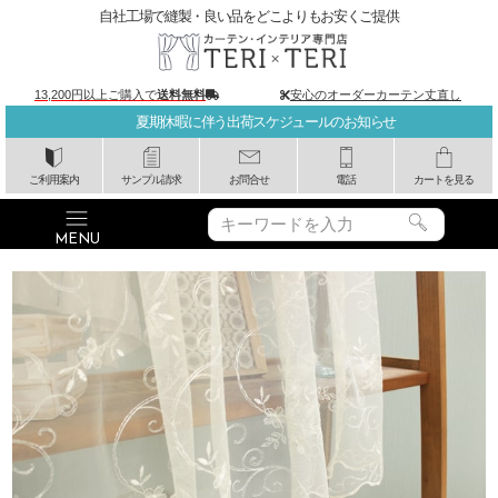
自社工場で縫製・良い品をどこよりもお安くご提供
13,200円以上ご購入で
送料無料
安心のオーダーカーテン丈直し
夏期休暇に伴う出荷スケジュールのお知らせ
ご利用案内
サンプル請求
お問合せ
電話
カートを見る