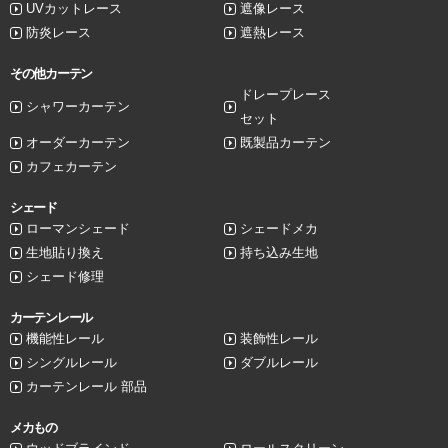
UVカットレース
遮像レース
防炎レース
遮熱レース
その他カーテン
ドレープレース
シャワーカーテン
セット
オーダーカーテン
既製品カーテン
カフェカーテン
シェード
ローマンシェード
シェードメカ
生地貼り換え
持ち込み生地
シェード修理
カーテンレール
機能性レール
装飾性レール
シングルレール
ダブルレール
カーテンレール 部品
メカもの