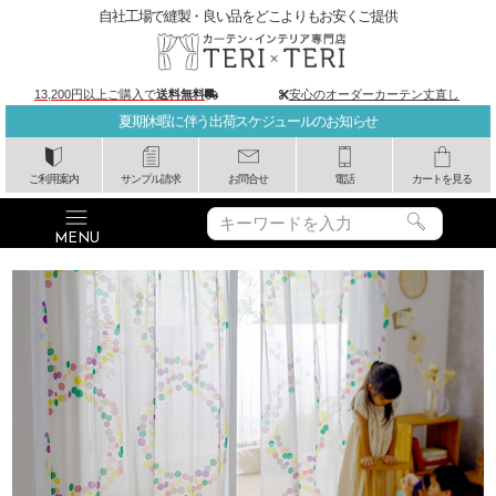
自社工場で縫製・良い品をどこよりもお安くご提供
13,200円以上ご購入で
送料無料
安心のオーダーカーテン丈直し
夏期休暇に伴う出荷スケジュールのお知らせ
ご利用案内
サンプル請求
お問合せ
電話
カートを見る