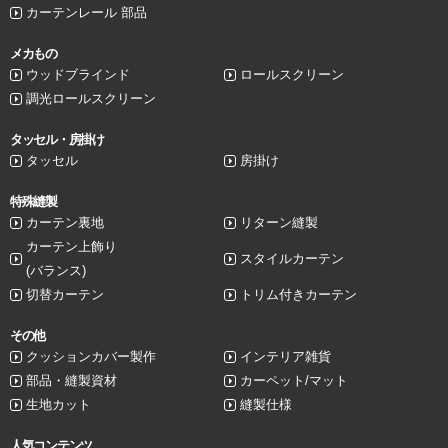
カーテンレール 部品
メカもの
ウッドブラインド
ロールスクリーン
調光ロールスクリーン
タッセル・房掛け
タッセル
房掛け
特殊縫製
カーテン裏地
リターン縫製
カーテン上飾り
スタイルカーテン
(バランス)
切替カーテン
トリム付きカーテン
その他
クッションカバー製作
インテリア雑貨
部品・縫製資材
カーペット/マット
生地カット
縫製仕様
人気コンテンツ