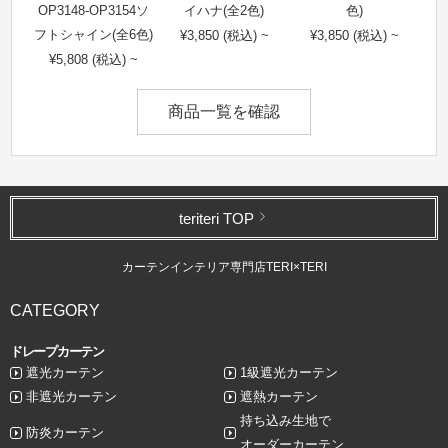
OP3148-OP3154ソ
イハナ(全2色)
色)
フトシャイン(全6色)
¥3,850 (税込) ~
¥3,850 (税込) ~
¥5,808 (税込) ~
商品一覧を確認
teriteri TOP
カーテンインテリア専門店TERI×TERI
CATEGORY
ドレープカーテン
遮光カーテン
1級遮光カーテン
非遮光カーテン
遮熱カーテン
持ち込み生地で
防炎カーテン
オーダーカーテン