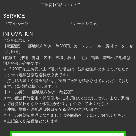
在庫切れ商品について
SERVICE
マイページ
カートを見る
INFOMATION
送料について
【宅配便】 一部地域を除き一律500円、カーテンレール・房掛け・タッセ
ル1,100円
(北海道、沖縄、青森、岩手、宮城、秋田、山形、福島、離島への配送は
別途料金が必要です)
☆13,200円以上お買い上げ頂いた場合は、送料は無料とさせていただき
ます☆（離島は別途送料が必要です）
※持ち込み加工や特殊商品は、実費で送料を請求させていただいており
ます。(見積時に提示します。)
【メール便】 一部地域を除き一律250円
メール便は日時指定・代引引換のご利用はいただけません、また、到着
までは発送日から3~7日程度かかりますのでご了承ください
（沖縄、離島への配送は数日かかる場合がございます）
※メール便対応商品につきましては各商品ページにてご確認ください
※上記全て税込価格となります。