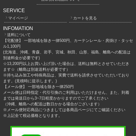
SERVICE
マイページ
カートを見る
INFOMATION
送料について
【宅配便】 一部地域を除き一律500円、カーテンレール・房掛け・タッセ
ル1,100円
(北海道、沖縄、青森、岩手、宮城、秋田、山形、福島、離島への配送は
別途料金が必要です)
☆13,200円以上お買い上げ頂いた場合は、送料は無料とさせていただき
ます☆（離島は別途送料が必要です）
※持ち込み加工や特殊商品は、実費で送料を請求させていただいており
ます。(見積時に提示します。)
【メール便】 一部地域を除き一律250円
メール便は日時指定・代引引換のご利用はいただけません、また、到着
までは発送日から3~7日程度かかりますのでご了承ください
（沖縄、離島への配送は数日かかる場合がございます）
※メール便対応商品につきましては各商品ページにてご確認ください
※上記全て税込価格となります。