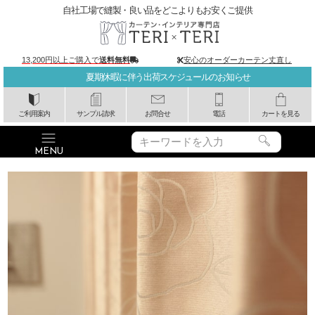
自社工場で縫製・良い品をどこよりもお安くご提供
13,200円以上ご購入で
送料無料
安心のオーダーカーテン丈直し
夏期休暇に伴う出荷スケジュールのお知らせ
ご利用案内
サンプル請求
お問合せ
電話
カートを見る