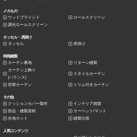
メカもの
ウッドブラインド
ロールスクリーン
調光ロールスクリーン
タッセル・房掛け
タッセル
房掛け
特殊縫製
カーテン裏地
リターン縫製
カーテン上飾り
スタイルカーテン
(バランス)
切替カーテン
トリム付きカーテン
その他
クッションカバー製作
インテリア雑貨
部品・縫製資材
カーペット/マット
生地カット
縫製仕様
人気コンテンツ