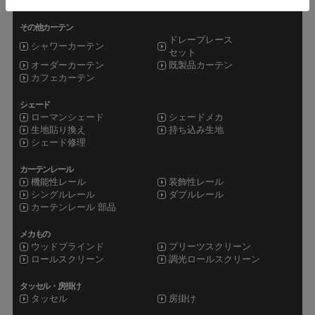
防炎レース
遮熱レース
その他カーテン
ドレープレース
シャワーカーテン
セット
オーダーカーテン
既製品カーテン
カフェカーテン
シェード
ローマンシェード
シェードメカ
生地貼り換え
持ち込み生地
シェード修理
カーテンレール
機能性レール
装飾性レール
シングルレール
ダブルレール
カーテンレール 部品
メカもの
ウッドブラインド
プリーツスクリーン
ロールスクリーン
調光ロールスクリーン
タッセル・房掛け
タッセル
房掛け