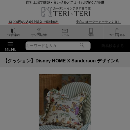
自社工場で縫製・良い品をどこよりもお安くご提供
13,200円(税込)以上購入で
送料無料
安心のオーダーカーテン丈直し
ご利用案内
サンプル請求
メール
電話
カートを見る
簡易検索する
【クッション】Disney HOME X Sanderson デザインA