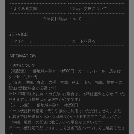
よくある質問
返品・交換について
在庫切れ商品について
SERVICE
マイページ
カートを見る
INFOMATION
送料について
【宅配便】 一部地域を除き一律500円、カーテンレール・房掛け・
タッセル1,100円
(北海道、沖縄、青森、岩手、宮城、秋田、山形、福島、離島への
配送は別途料金が必要です)
☆13,200円以上お買い上げ頂いた場合は、送料は無料とさせていた
だきます☆（離島は別途送料が必要です）
【メール便】 一部地域を除き一律250円
メール便は日時指定・代引引換のご利用はいただけません、また、
到着までは発送日から2～3日程度かかりますのでご了承ください
（沖縄、離島への配送は数日かかる場合がございます）
※メール便対応商品につきましては各商品ページにてご確認くださ
い