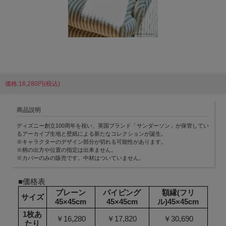
価格:16,280円(税込)
商品説明
ディズニー創立100周年を祝い、英国ブランド「サンダーソン」が保管してい
るアーカイブ生地と壁紙による新たなコレクションが誕生。
※キャラクターのデザイン部分が切れる可能性があります。
※柄の出方や位置の指定は出来ません。
※カバーのみの販売です。中材はついていません。
■価格表
プレーン
パイピング
額縁(フリ
サイズ
45×45cm
45×45cm
ル)45×45cm
1枚あ
￥16,280
￥17,820
￥30,690
たり