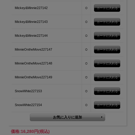
○
Mickey&Minnie227142
○
Mickey&Minnie227143
○
Mickey&Minnie227144
○
MinnieOntheMove227147
○
MinnieOntheMove227148
○
MinnieOntheMove227149
○
SnowWhite227153
○
SnowWhite227154
価格:
16,280円
(税込)