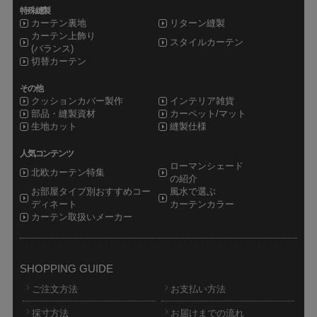
特殊縫製
カーテン裏地
リターン縫製
カーテン上飾り
スタイルカーテン
(バランス)
切替カーテン
その他
クッションカバー製作
インテリア雑貨
部品・縫製資材
カーペット/マット
生地カット
縫製仕様
人気コンテンツ
ローマンシェード
北欧カーテン特集
の紹介
お部屋タイプ別おすすめコー
風水で選ぶ
ディネート
カーテンカラー
カーテン取扱いメーカー
SHOPPING GUIDE
ご注文方法
お支払い方法
採寸方法
お届けまでの流れ