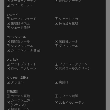
オーダーカーテン
既製品カーテン
カフェカーテン
シェード
ローマンシェード
シェードメカ
生地貼り換え
持ち込み生地
シェード修理
カーテンレール
機能性レール
装飾性レール
シングルレール
ダブルレール
カーテンレール 部品
メカもの
ウッドブラインド
プリーツスクリーン
ロールスクリーン
調光ロールスクリーン
タッセル・房掛け
タッセル
房掛け
特殊縫製
カーテン裏地
リターン縫製
カーテン上飾り
スタイルカーテン
(バランス)
切替カーテン