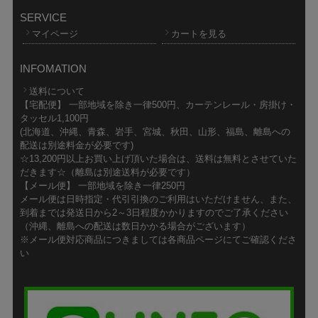
SERVICE
マイページ
カートを見る
INFOMATION
送料について
【宅配便】 一部地域を除き一律500円、カーテンレール・房掛け・
タッセル1,100円
(北海道、沖縄、青森、岩手、宮城、秋田、山形、福島、離島への
配送は別途料金が必要です)
☆13,200円以上お買い上げ頂いた場合は、送料は無料とさせていた
だきます☆（離島は別途送料が必要です）
【メール便】 一部地域を除き一律250円
メール便は日時指定・代引引換のご利用はいただけません、また、
到着までは発送日から2～3日程度かかりますのでご了承ください
（沖縄、離島への配送は数日かかる場合がございます）
※メール便対応商品につきましては各商品ページにてご確認くださ
い