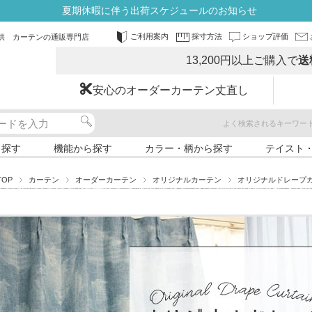
夏期休暇に伴う出荷スケジュールのお知らせ
ご利用案内
採寸方法
ショップ評価
供 カーテンの通販専門店
13,200円以上ご購入で
送
安心のオーダーカーテン丈直し
よく検索されるキーワー
ら探す
機能から探す
カラー・柄から探す
テイスト
TOP
カーテン
オーダーカーテン
オリジナルカーテン
オリジナルドレープ