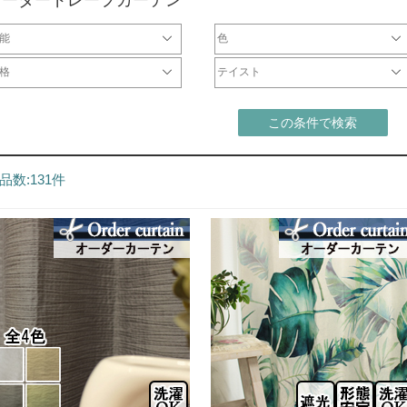
能
色
光カーテン
級遮光カーテン
遮光ドレープ
炎カーテン
熱カーテン
ォッシャブルカーテン
状記憶カーテン
音カーテン
然素材
ラーレース
ミラーレース
Vカットレース
炎レース
繍レース
虫レース
熱レース
触媒レース
音レース
熱レース
ュールレース
レープ
ース
ホワイト・ベージュ系
ブラウン系
ブラック・グレー系
レッド・ピンク系
イエロー系
ブルー・ネイビー系
パープル系
グリーン系
シルバー・ゴールド系
マルチ・その他カラー
格
テイスト
2000円
001円～5000円
001円～10000円
0001円～20000円
0001円～40000円
シンプル
北欧
モダン
ナチュラル
カジュアル
エレガント
クラシック
和
この条件で検索
品数:131件