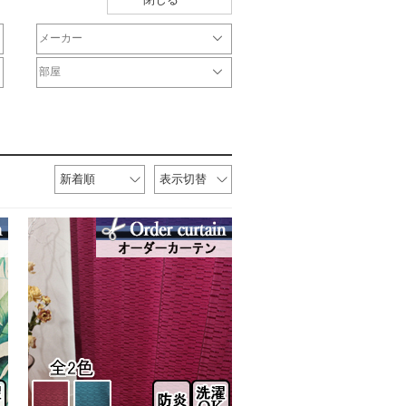
メーカー
オリジナル
サンゲツ
ジブリ
ディズニー
DesignLife
Finlayson
plune
WaveSalad
WilliamMorris
マリメッコ
ULife
ムーミン
部屋
リビング
一人暮らし
寝室
子供部屋
和室
書斎
新着順
表示切替