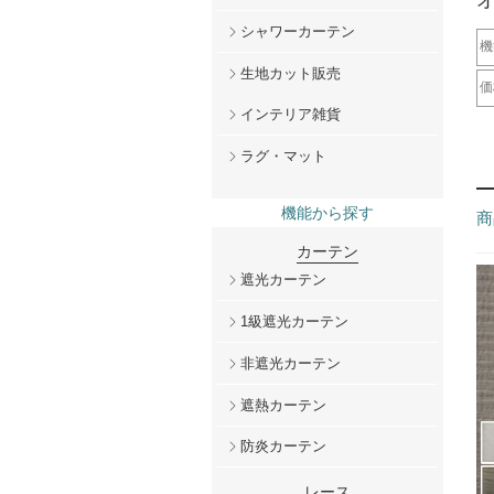
シャワーカーテン
機
生地カット販売
遮
一
非
防
遮
ウ
形
防
天
ミ
非
U
防
刺
防
断
光
防
遮
チ
ド
レ
価
インテリア雑貨
～
2
5
1
2
ラグ・マット
機能から探す
商
カーテン
遮光カーテン
1級遮光カーテン
非遮光カーテン
遮熱カーテン
防炎カーテン
レース