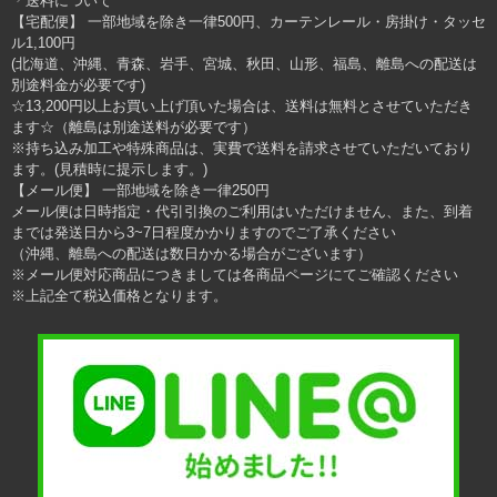
送料について
【宅配便】 一部地域を除き一律500円、カーテンレール・房掛け・タッセ
ル1,100円
(北海道、沖縄、青森、岩手、宮城、秋田、山形、福島、離島への配送は
別途料金が必要です)
☆13,200円以上お買い上げ頂いた場合は、送料は無料とさせていただき
ます☆（離島は別途送料が必要です）
※持ち込み加工や特殊商品は、実費で送料を請求させていただいており
ます。(見積時に提示します。)
【メール便】 一部地域を除き一律250円
メール便は日時指定・代引引換のご利用はいただけません、また、到着
までは発送日から3~7日程度かかりますのでご了承ください
（沖縄、離島への配送は数日かかる場合がございます）
※メール便対応商品につきましては各商品ページにてご確認ください
※上記全て税込価格となります。