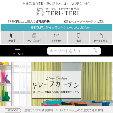
自社工場で縫製・良い品をどこよりもお安くご提供
13,200円以上ご購入で
送料無料
安心のオーダーカーテン丈直し
夏期休暇に伴う出荷スケジュールのお知らせ
ご利用案内
サンプル請求
お問合せ
電話
カートを見る