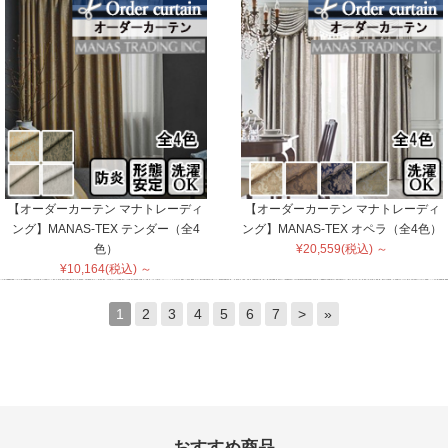
【オーダーカーテン マナトレーディ
【オーダーカーテン マナトレーディ
ング】MANAS-TEX テンダー（全4
ング】MANAS-TEX オペラ（全4色）
色）
¥20,559(税込) ～
¥10,164(税込) ～
1
2
3
4
5
6
7
>
»
おすすめ商品