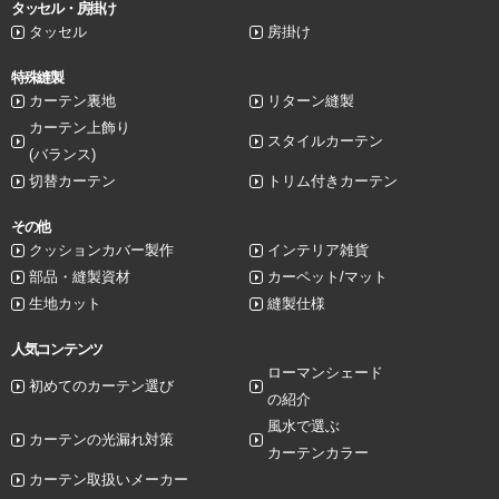
タッセル・房掛け
タッセル
房掛け
特殊縫製
カーテン裏地
リターン縫製
カーテン上飾り
スタイルカーテン
(バランス)
切替カーテン
トリム付きカーテン
その他
クッションカバー製作
インテリア雑貨
部品・縫製資材
カーペット/マット
生地カット
縫製仕様
人気コンテンツ
ローマンシェード
初めてのカーテン選び
の紹介
風水で選ぶ
カーテンの光漏れ対策
カーテンカラー
カーテン取扱いメーカー