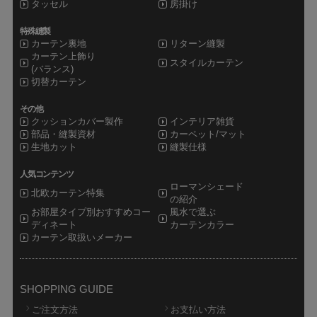
タッセル
房掛け
特殊縫製
カーテン裏地
リターン縫製
カーテン上飾り
スタイルカーテン
(バランス)
切替カーテン
その他
クッションカバー製作
インテリア雑貨
部品・縫製資材
カーペット/マット
生地カット
縫製仕様
人気コンテンツ
ローマンシェード
北欧カーテン特集
の紹介
お部屋タイプ別おすすめコー
風水で選ぶ
ディネート
カーテンカラー
カーテン取扱いメーカー
SHOPPING GUIDE
ご注文方法
お支払い方法