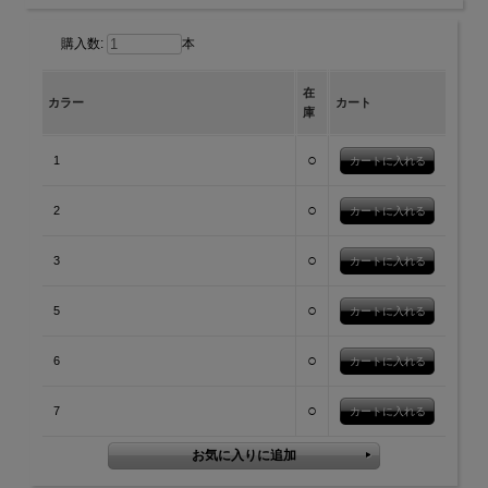
購入数:
本
在
カラー
カート
庫
○
1
○
2
○
3
○
5
○
6
○
7