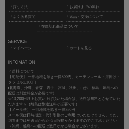
採寸方法
お届けまでの流れ
よくある質問
返品・交換について
在庫切れ商品について
SERVICE
マイページ
カートを見る
INFOMATION
送料について
【宅配便】 一部地域を除き一律500円、カーテンレール・房掛け・
タッセル1,100円
(北海道、沖縄、青森、岩手、宮城、秋田、山形、福島、離島への
配送は別途料金が必要です)
☆13,200円以上お買い上げ頂いた場合は、送料は無料とさせていた
だきます☆（離島は別途送料が必要です）
【メール便】 一部地域を除き一律250円
メール便は日時指定・代引引換のご利用はいただけません、また、
到着までは発送日から2～3日程度かかりますのでご了承ください
（沖縄、離島への配送は数日かかる場合がございます）