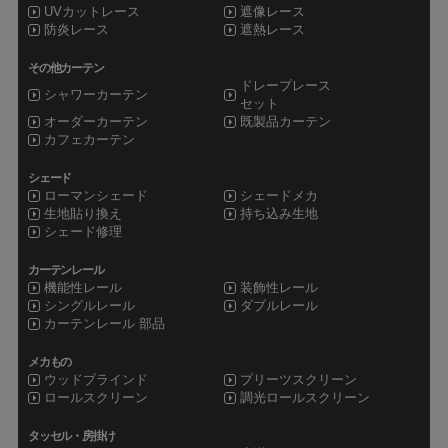
UVカットレース
遮像レース
防炎レース
遮熱レース
その他カーテン
ドレープレース
シャワーカーテン
セット
オーダーカーテン
既製品カーテン
カフェカーテン
シェード
ローマンシェード
シェードメカ
生地貼り換え
持ち込み生地
シェード修理
カーテンレール
機能性レール
装飾性レール
シングルレール
ダブルレール
カーテンレール 部品
メカもの
ウッドブラインド
プリーツスクリーン
ロールスクリーン
調光ロールスクリーン
タッセル・房掛け