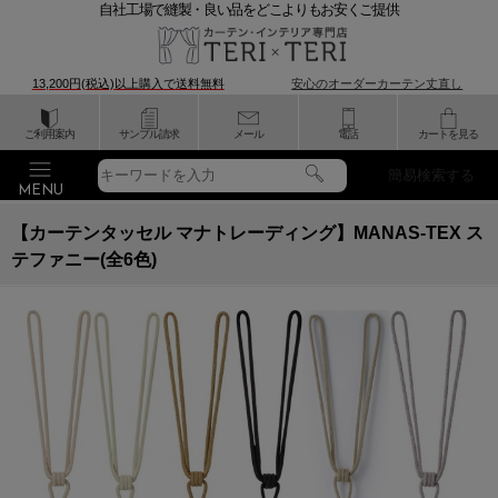
自社工場で縫製・良い品をどこよりもお安くご提供
13,200円(税込)以上購入で
送料無料
安心のオーダーカーテン丈直し
ご利用案内
サンプル請求
メール
電話
カートを見る
簡易検索する
【カーテンタッセル マナトレーディング】MANAS-TEX ス
テファニー(全6色)