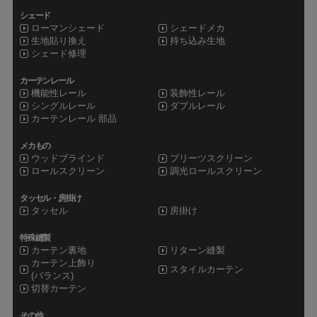
シェード
ローマンシェード
シェードメカ
生地貼り換え
持ち込み生地
シェード修理
カーテンレール
機能性レール
装飾性レール
シングルレール
ダブルレール
カーテンレール 部品
メカもの
ウッドブラインド
プリーツスクリーン
ロールスクリーン
調光ロールスクリーン
タッセル・房掛け
タッセル
房掛け
特殊縫製
カーテン裏地
リターン縫製
カーテン上飾り
スタイルカーテン
(バランス)
切替カーテン
その他