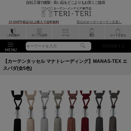
自社工場で縫製・良い品をどこよりもお安くご提供
13,200円(税込)以上購入で
送料無料
安心のオーダーカーテン丈直し
ご利用案内
サンプル請求
メール
電話
カートを見る
簡易検索する
【カーテンタッセル マナトレーディング】MANAS-TEX エ
スパダ(全5色)