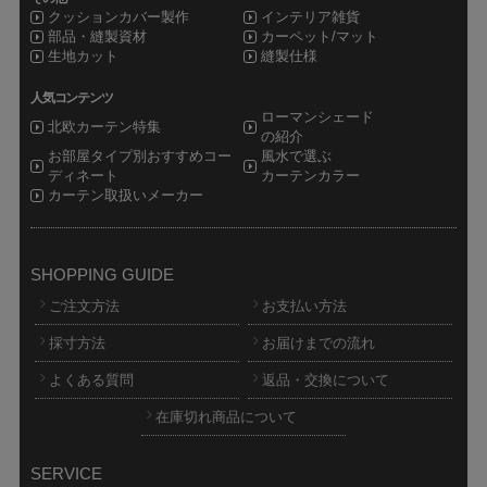
クッションカバー製作
インテリア雑貨
部品・縫製資材
カーペット/マット
生地カット
縫製仕様
人気コンテンツ
ローマンシェード
北欧カーテン特集
の紹介
お部屋タイプ別おすすめコー
風水で選ぶ
ディネート
カーテンカラー
カーテン取扱いメーカー
SHOPPING GUIDE
ご注文方法
お支払い方法
採寸方法
お届けまでの流れ
よくある質問
返品・交換について
在庫切れ商品について
SERVICE