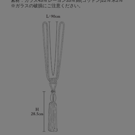
素材：ガラス43% レーヨン33% 綿(コットン)22% 木2%
※ガラスの破損にご注意ください。