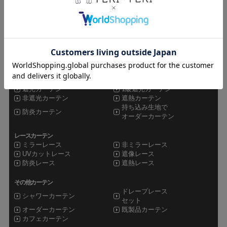
teriteri TOP
カーテンインテリア専門店TERI×TERI
CATEGORY
ドレープカーテン
遮光カーテン
1級遮光カーテン
非遮光カーテン
遮熱カーテン
持ち込み生地で
防炎カーテン
オーダーカーテン
レースカーテン
ミラーレース
非ミラーレース
UVカットレース
遮像レース
防炎レース
遮熱レース
その他カーテン
ドレープレース
シャワーカーテン
セット
オーダーカーテン
既製品カーテン
カフェカーテン