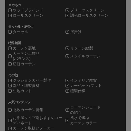
メカもの
ウッドブラインド
プリーツスクリーン
ロールスクリーン
調光ロールスクリーン
タッセル・房掛け
タッセル
房掛け
特殊縫製
カーテン裏地
リターン縫製
カーテン上飾り
スタイルカーテン
(バランス)
切替カーテン
その他
クッションカバー製作
インテリア雑貨
部品・縫製資材
カーペット/マット
生地カット
縫製仕様
人気コンテンツ
ローマンシェード
北欧カーテン特集
の紹介
お部屋タイプ別おすすめコー
風水で選ぶ
ディネート
カーテンカラー
カーテン取扱いメーカー