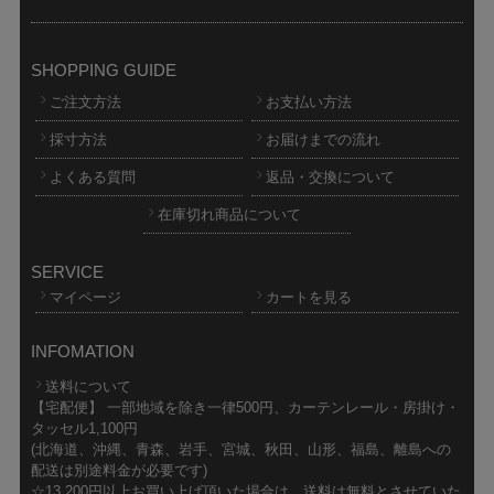
SHOPPING GUIDE
ご注文方法
お支払い方法
採寸方法
お届けまでの流れ
よくある質問
返品・交換について
在庫切れ商品について
SERVICE
マイページ
カートを見る
INFOMATION
送料について
【宅配便】 一部地域を除き一律500円、カーテンレール・房掛け・
タッセル1,100円
(北海道、沖縄、青森、岩手、宮城、秋田、山形、福島、離島への
配送は別途料金が必要です)
☆13,200円以上お買い上げ頂いた場合は、送料は無料とさせていた