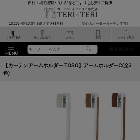
自社工場で縫製・良い品をどこよりもお安くご提供
13,200円(税込)以上購入で
送料無料
安心のオーダーカーテン丈直し
ご利用案内
サンプル請求
メール
電話
カートを見る
簡易検索する
【カーテンアームホルダー TOSO】アームホルダーC(全3
色)