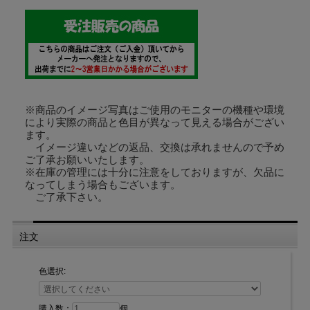
付属のネジはマルサラ全ネジ3×35ｍｍです。
※左右どちらにも使用できます。
※製品の構造上、動作にばらつきがあることがあります。
※商品のイメージ写真はご使用のモニターの機種や環境
により実際の商品と色目が異なって見える場合がござい
ます。
イメージ違いなどの返品、交換は承れませんので予め
ご了承お願いいたします。
※在庫の管理には十分に注意をしておりますが、欠品に
なってしまう場合もございます。
ご了承下さい。
注文
色選択:
素材：亜鉛・天然木
サイズ：横158ｍm×縦172mm (壁に沿って倒した状態の正面からの寸法)
購入数：
個