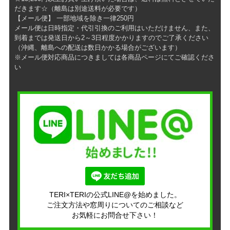
だきます☆（離島は別途送料が必要です）
【メール便】 一部地域を除き一律250円
メール便は日時指定・代引引換のご利用はいただけません、また、
到着までは発送日から2～3日程度かかりますのでご了承ください
（沖縄、離島への配送は数日かかる場合がございます）
※メール便対応商品につきましては各商品ページにてご確認くださ
い
TERI×TERIの公式LINE@を始めました。
ご注文方法や窓周りについてのご相談など
お気軽にお問合せ下さい！