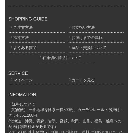
SHOPPING GUIDE
ご注文方法
お支払い方法
採寸方法
お届けまでの流れ
よくある質問
返品・交換について
在庫切れ商品について
SERVICE
マイページ
カートを見る
INFOMATION
送料について
【宅配便】 一部地域を除き一律500円、カーテンレール・房掛け・
タッセル1,100円
(北海道、沖縄、青森、岩手、宮城、秋田、山形、福島、離島への
配送は別途料金が必要です)
☆13,200円以上お買い上げ頂いた場合は、送料は無料とさせていた