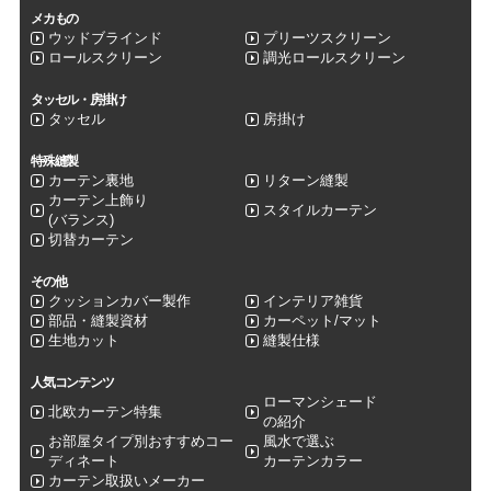
メカもの
ウッドブラインド
プリーツスクリーン
ロールスクリーン
調光ロールスクリーン
タッセル・房掛け
タッセル
房掛け
特殊縫製
カーテン裏地
リターン縫製
カーテン上飾り
スタイルカーテン
(バランス)
切替カーテン
その他
クッションカバー製作
インテリア雑貨
部品・縫製資材
カーペット/マット
生地カット
縫製仕様
人気コンテンツ
ローマンシェード
北欧カーテン特集
の紹介
お部屋タイプ別おすすめコー
風水で選ぶ
ディネート
カーテンカラー
カーテン取扱いメーカー