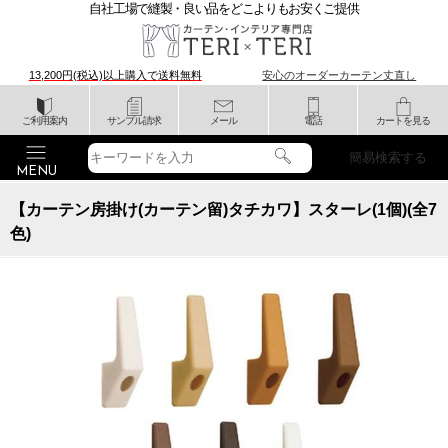
自社工場で縫製・良い品をどこよりもお安くご提供
13,200円(税込)以上購入で
送料無料
安心のオーダーカーテン丈直し
ご利用案内
サンプル請求
メール
電話
カートを見る
簡易検索する
【カーテン房掛け(カーテン留)タチカワ】スターレ(1個)(全7
色)