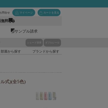
お問合せ
マイページ
カートを見る
料無料
サンプル請求
ド
シェード張替
ダブルレール
・部屋から探す
ブランドから探す
ル式)(全5色)