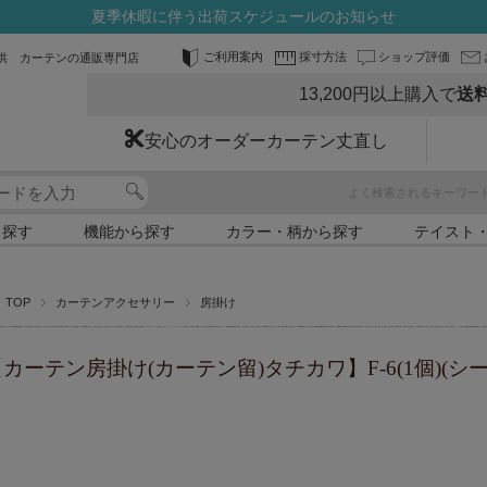
夏季休暇に伴う出荷スケジュールのお知らせ
ご利用案内
採寸方法
ショップ評価
供 カーテンの通販専門店
13,200円以上購入で
送
安心のオーダーカーテン丈直し
よく検索されるキーワー
ら探す
機能から探す
カラー・柄から探す
テイスト
TOP
カーテンアクセサリー
房掛け
カーテン房掛け(カーテン留)タチカワ】F-6(1個)(シー