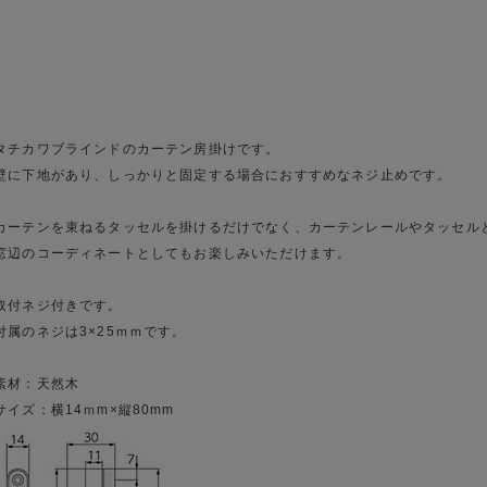
タチカワブラインドのカーテン房掛けです。
壁に下地があり、しっかりと固定する場合におすすめなネジ止めです。
カーテンを束ねるタッセルを掛けるだけでなく、カーテンレールやタッセル
窓辺のコーディネートとしてもお楽しみいただけます。
取付ネジ付きです。
付属のネジは3×25ｍｍです。
素材：天然木
サイズ：横14ｍm×縦80mm