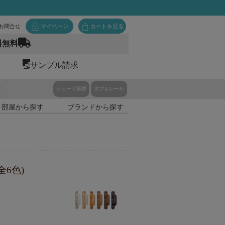
お問合せ
マイページ
カートを見る
料無料
サンプル請求
ド
シェード張替
ダブルレール
・部屋から探す
ブランドから探す
6色)