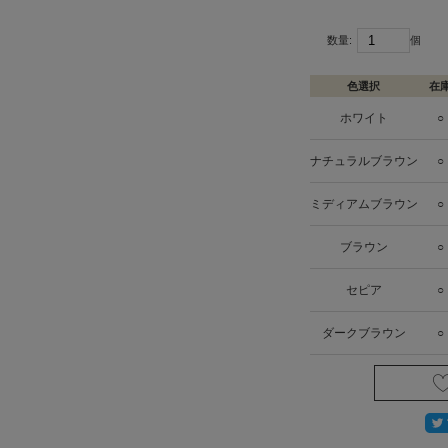
数量:
個
色選択
在
ホワイト
○
ナチュラルブラウン
○
ミディアムブラウン
○
ブラウン
○
セピア
○
ダークブラウン
○