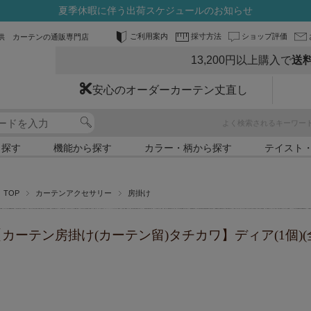
夏季休暇に伴う出荷スケジュールのお知らせ
ご利用案内
採寸方法
ショップ評価
供 カーテンの通販専門店
13,200円以上購入で
送
安心のオーダーカーテン丈直し
よく検索されるキーワー
ら探す
機能から探す
カラー・柄から探す
テイスト
TOP
カーテンアクセサリー
房掛け
カーテン房掛け(カーテン留)タチカワ】ディア(1個)(全