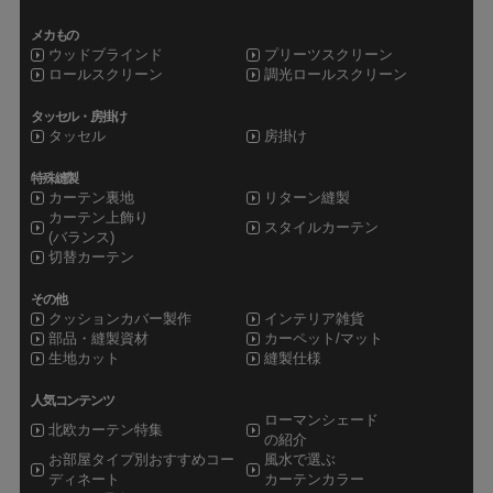
メカもの
ウッドブラインド
プリーツスクリーン
ロールスクリーン
調光ロールスクリーン
タッセル・房掛け
タッセル
房掛け
特殊縫製
カーテン裏地
リターン縫製
カーテン上飾り
スタイルカーテン
(バランス)
切替カーテン
その他
クッションカバー製作
インテリア雑貨
部品・縫製資材
カーペット/マット
生地カット
縫製仕様
人気コンテンツ
ローマンシェード
北欧カーテン特集
の紹介
お部屋タイプ別おすすめコー
風水で選ぶ
ディネート
カーテンカラー