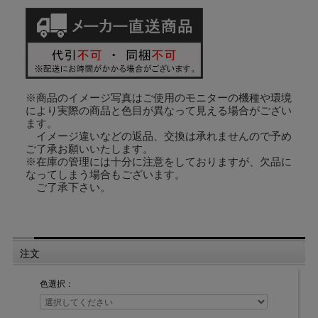
※商品のイメージ写真はご使用のモニターの機種や環境
により実際の商品と色目が異なって見える場合がござい
※安全対策部品をご使用になっても、事故が完全に回避されるわけではあり
ます。
ません。
イメージ違いなどの返品、交換は承れませんので予め
タッセルの危険性を十分に認識した上でご使用をお願いします。
ご了承お願いいたします。
両面シールでの取付けになります。
※在庫の管理には十分に注意をしておりますが、欠品に
なってしまう場合もございます。
素材：ABS樹脂
ご了承下さい。
サイズ：横2.0cm×縦6.7cm
注文
色選択：