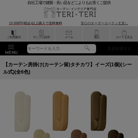
自社工場で縫製・良い品をどこよりもお安くご提供
13,200円(税込)以上購入で
送料無料
安心のオーダーカーテン丈直し
ご利用案内
サンプル請求
メール
電話
カートを見る
簡易検索する
【カーテン房掛け(カーテン留)タチカワ】イーズ(1個)(シー
ル式)(全6色)