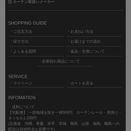
カーテン取扱いメーカー
SHOPPING GUIDE
ご注文方法
お支払い方法
採寸方法
お届けまでの流れ
よくある質問
返品・交換について
在庫切れ商品について
SERVICE
マイページ
カートを見る
INFOMATION
送料について
【宅配便】 一部地域を除き一律500円、カーテンレール・房掛け・
タッセル1,100円
(北海道、沖縄、青森、岩手、宮城、秋田、山形、福島、離島への
配送は別途料金が必要です)