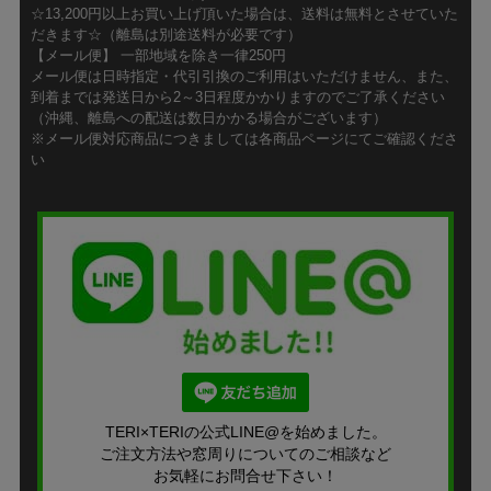
☆13,200円以上お買い上げ頂いた場合は、送料は無料とさせていた
だきます☆（離島は別途送料が必要です）
【メール便】 一部地域を除き一律250円
メール便は日時指定・代引引換のご利用はいただけません、また、
到着までは発送日から2～3日程度かかりますのでご了承ください
（沖縄、離島への配送は数日かかる場合がございます）
※メール便対応商品につきましては各商品ページにてご確認くださ
い
TERI×TERIの公式LINE@を始めました。
ご注文方法や窓周りについてのご相談など
お気軽にお問合せ下さい！