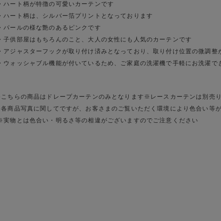
・ハート柄が特徴の可愛いカーテンです
・ハート柄は、シルバー箔プリントとなっております
・パールの様な艶のあるピンクです
・子供部屋はもちろんのこと、大人の女性にも人気のカーテンです
・アジャスターフックが取り付け済みとなっており、取り付け位置の微調整
・ウォッシャブル機能が付いているため、ご家庭の洗濯機で手軽にお洗濯で
●こちらの商品はドレープカーテンのみとなります※レースカーテンは別売
●各商品写真に関してですが、お客さまのご覧いただく環境により色合い等
※実物とは色合い・明るさ等の相違がございますのでご注意ください