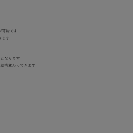
が可能です
きます
りとなります
が結構変わってきます