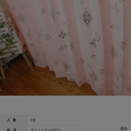
入 数
2枚
価格:
組 成
ポリエステル100％