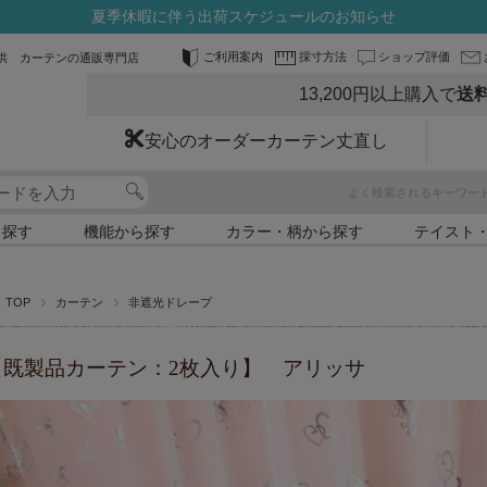
夏季休暇に伴う出荷スケジュールのお知らせ
ご利用案内
採寸方法
ショップ評価
供 カーテンの通販専門店
13,200円以上購入で
送
安心のオーダーカーテン丈直し
よく検索されるキーワー
ら探す
機能から探す
カラー・柄から探す
テイスト
TOP
カーテン
非遮光ドレープ
【既製品カーテン：2枚入り】 アリッサ