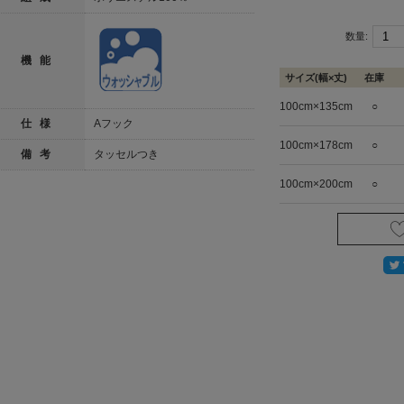
数量:
機 能
サイズ(幅×丈)
在庫
100cm×135cm
○
仕 様
Aフック
100cm×178cm
○
備 考
タッセルつき
100cm×200cm
○