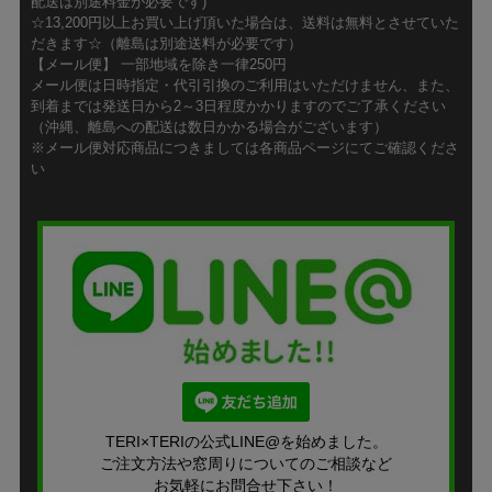
配送は別途料金が必要です)
☆13,200円以上お買い上げ頂いた場合は、送料は無料とさせていた
だきます☆（離島は別途送料が必要です）
【メール便】 一部地域を除き一律250円
メール便は日時指定・代引引換のご利用はいただけません、また、
到着までは発送日から2～3日程度かかりますのでご了承ください
（沖縄、離島への配送は数日かかる場合がございます）
※メール便対応商品につきましては各商品ページにてご確認くださ
い
TERI×TERIの公式LINE@を始めました。
ご注文方法や窓周りについてのご相談など
お気軽にお問合せ下さい！