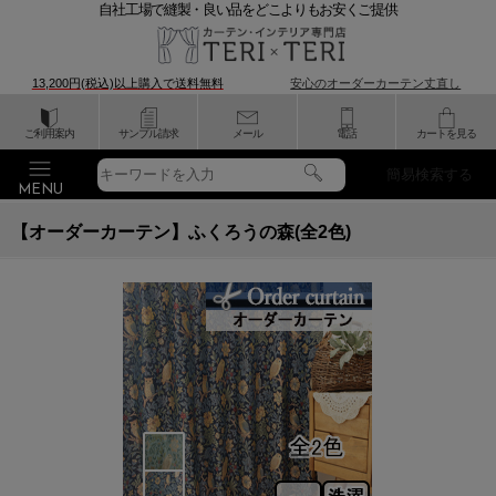
自社工場で縫製・良い品をどこよりもお安くご提供
13,200円(税込)以上購入で
送料無料
安心のオーダーカーテン丈直し
ご利用案内
サンプル請求
メール
電話
カートを見る
簡易検索する
【オーダーカーテン】ふくろうの森(全2色)