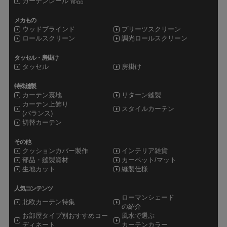
カーテンレール 部品
メカもの
ウッドブラインド
プリーツスクリーン
ロールスクリーン
調光ロールスクリーン
タッセル・房掛け
タッセル
房掛け
特殊縫製
カーテン裏地
リターン縫製
カーテン上飾り
スタイルカーテン
(バランス)
切替カーテン
その他
クッションカバー製作
インテリア雑貨
部品・縫製資材
カーペット/マット
生地カット
縫製仕様
人気コンテンツ
ローマンシェード
北欧カーテン特集
の紹介
お部屋タイプ別おすすめコー
風水で選ぶ
ディネート
カーテンカラー