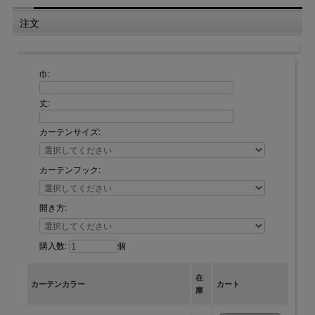
注文
巾:
丈:
カーテンサイズ:
カーテンフック:
開き方:
購入数:
個
在
カーテンカラー
カート
庫