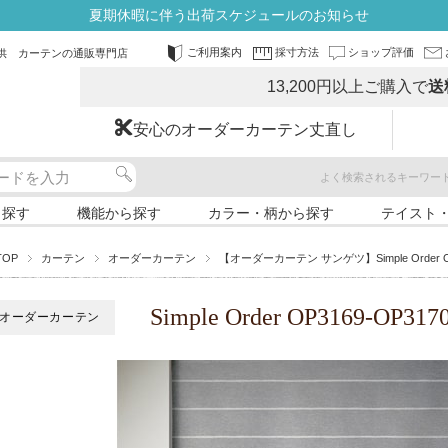
夏期休暇に伴う出荷スケジュールのお知らせ
ご利用案内
採寸方法
ショップ評価
供 カーテンの通販専門店
13,200円以上ご購入で
送
安心のオーダーカーテン丈直し
よく検索されるキーワー
ら探す
機能から探す
カラー・柄から探す
テイスト
TOP
カーテン
オーダーカーテン
【オーダーカーテン サンゲツ】Simple Order O
Simple Order OP3169-OP
オーダーカーテン