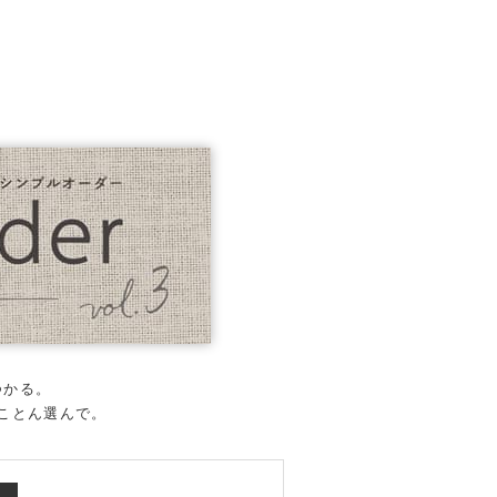
つかる。
とことん選んで。