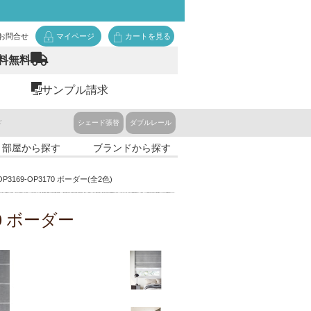
お問合せ
マイページ
カートを見る
料無料
サンプル請求
ド
シェード張替
ダブルレール
・部屋から探す
ブランドから探す
P3169-OP3170 ボーダー(全2色)
3170 ボーダー