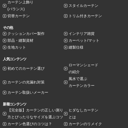
カーテン上飾り
スタイルカーテン
(バランス)
切替カーテン
トリム付きカーテン
その他
クッションカバー製作
インテリア雑貨
部品・縫製資材
カーペット/マット
生地カット
縫製仕様
人気コンテンツ
ローマンシェード
初めてのカーテン選び
の紹介
風水で選ぶ
カーテンの光漏れ対策
カーテンカラー
カーテン取扱いメーカー
新着コンテンツ
【完全版】カーテンの正しい測り
ヒダなしカーテン
方とぴったりなサイズを選ぶコツ
とは
カーテン色選びのコツは？
カーテンのリメイク