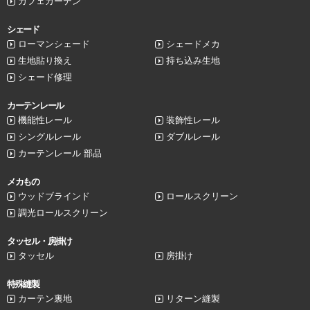
カフェカーテン
シェード
ローマンシェード
シェードメカ
生地貼り換え
持ち込み生地
シェード修理
カーテンレール
機能性レール
装飾性レール
シングルレール
ダブルレール
カーテンレール 部品
メカもの
ウッドブラインド
ロールスクリーン
調光ロールスクリーン
タッセル・房掛け
タッセル
房掛け
特殊縫製
カーテン裏地
リターン縫製