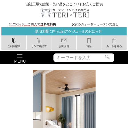
自社工場で縫製・良い品をどこよりもお安くご提供
13,200円以上ご購入で
送料無料
安心のオーダーカーテン丈直し
夏期休暇に伴う出荷スケジュールのお知らせ
ご利用案内
サンプル請求
お問合せ
電話
カートを見る