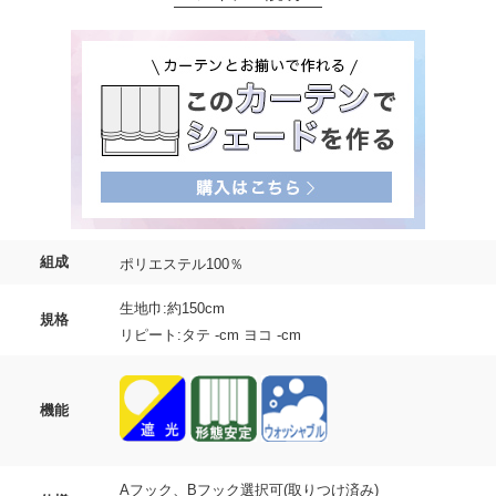
組成
ポリエステル100％
生地巾:約150cm
規格
リピート:タテ -cm ヨコ -cm
機能
Aフック、Bフック選択可(取りつけ済み)