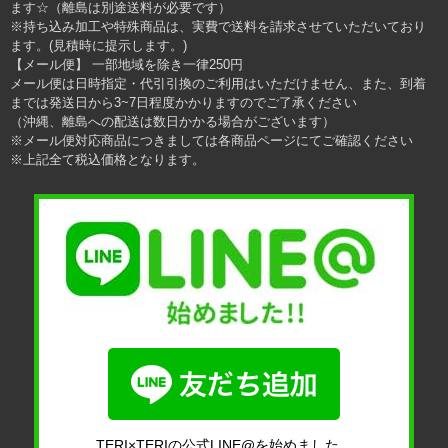
ます☆（離島は別途送料が必要です）
※持ち込み加工や特殊商品は、実費で送料を請求させていただいており
ます。(見積時に提示します。)
【メール便】 一部地域を除き一律250円
メール便は日時指定・代引引換のご利用はいただけません、また、到着
までは発送日から3~7日程度かかりますのでご了承ください
（沖縄、離島への配送は数日かかる場合がございます）
※メール便対応商品につきましては各商品ページにてご確認ください
※上記全て税込価格となります。
TERI×TERIの公式LINE@を始めました。