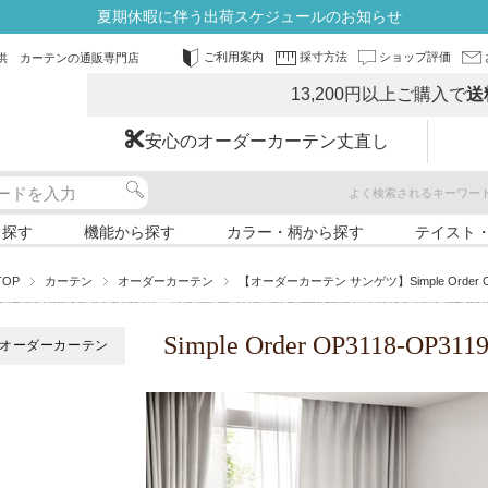
夏期休暇に伴う出荷スケジュールのお知らせ
ご利用案内
採寸方法
ショップ評価
供 カーテンの通販専門店
13,200円以上ご購入で
送
安心のオーダーカーテン丈直し
よく検索されるキーワー
ら探す
機能から探す
カラー・柄から探す
テイスト
TOP
カーテン
オーダーカーテン
【オーダーカーテン サンゲツ】Simple Order O
Simple Order OP3118-OP
オーダーカーテン