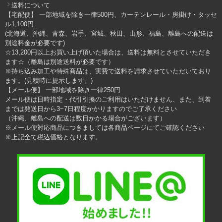
送料について
【宅配便】 一部地域を除き一律500円、カーテンレール・房掛け・タッセ
ル1,100円
(北海道、沖縄、青森、岩手、宮城、秋田、山形、福島、離島への配送は
別途料金が必要です)
☆13,200円以上お買い上げ頂いた場合は、送料は無料とさせていただき
ます☆（離島は別途送料が必要です）
※持ち込み加工や特殊商品は、実費で送料を請求させていただいており
ます。(見積時に提示します。)
【メール便】 一部地域を除き一律250円
メール便は日時指定・代引引換のご利用はいただけません、また、到着
までは発送日から3~7日程度かかりますのでご了承ください
（沖縄、離島への配送は数日かかる場合がございます）
※メール便対応商品につきましては各商品ページにてご確認ください
※上記全て税込価格となります。