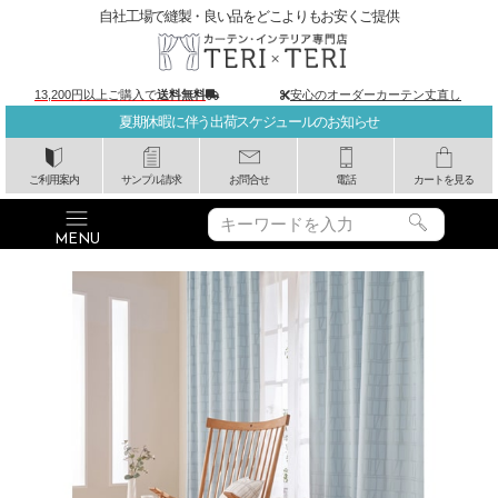
自社工場で縫製・良い品をどこよりもお安くご提供
13,200円以上ご購入で
送料無料
安心のオーダーカーテン丈直し
夏期休暇に伴う出荷スケジュールのお知らせ
ご利用案内
サンプル請求
お問合せ
電話
カートを見る