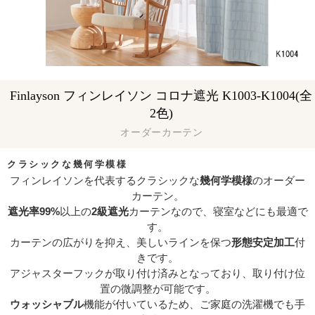
Finlayson フィンレイソン コロナ遮光 K1003-K1004(全
2色)
オーダーカーテン
クラシックな幾何学模様
フィンレイソンを代表するクラシックな
幾何学模様
のオーダー
カーテン。
遮光率99%
以上の
2級遮光
カーテンなので、寝室などにも最適で
す。
カーテンの広がりを抑え、美しいラインを保つ
形態安定加工
付
きです。
アジャスターフックが取り付け済みとなっており、取り付け位
置の微調整が可能です。
ウォッシャブル
機能が付いているため、ご家庭の洗濯機でも手