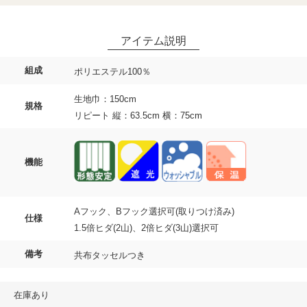
組成
ポリエステル100％
生地巾：150cm
規格
リピート 縦：63.5cm 横：75cm
機能
Aフック、Bフック選択可(取りつけ済み)
仕様
1.5倍ヒダ(2山)、2倍ヒダ(3山)選択可
備考
共布タッセルつき
在庫あり