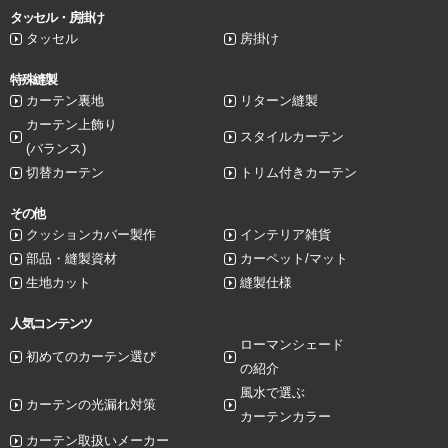
タッセル・房掛け
タッセル
房掛け
特殊縫製
カーテン裏地
リターン縫製
カーテン上飾り
スタイルカーテン
(バランス)
切替カーテン
トリム付きカーテン
その他
クッションカバー製作
インテリア雑貨
部品・縫製資材
カーペット/マット
生地カット
縫製仕様
人気コンテンツ
ローマンシェード
初めてのカーテン選び
の紹介
風水で選ぶ
カーテンの光漏れ対策
カーテンカラー
カーテン取扱いメーカー