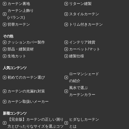
カーテン裏地
リターン縫製
カーテン上飾り
スタイルカーテン
(バランス)
切替カーテン
トリム付きカーテン
その他
クッションカバー製作
インテリア雑貨
部品・縫製資材
カーペット/マット
生地カット
縫製仕様
人気コンテンツ
ローマンシェード
初めてのカーテン選び
の紹介
風水で選ぶ
カーテンの光漏れ対策
カーテンカラー
カーテン取扱いメーカー
新着コンテンツ
【完全版】カーテンの正しい測り
ヒダなしカーテン
方とぴったりなサイズを選ぶコツ
とは