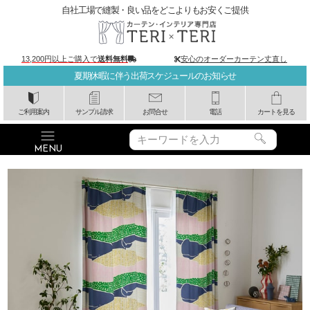
自社工場で縫製・良い品をどこよりもお安くご提供
13,200円以上ご購入で
送料無料
安心のオーダーカーテン丈直し
夏期休暇に伴う出荷スケジュールのお知らせ
ご利用案内
サンプル請求
お問合せ
電話
カートを見る