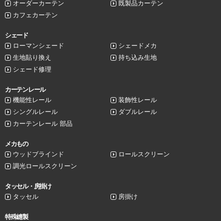
オーダーカーテン
既製品カーテン
カフェカーテン
シェード
ローマンシェード
シェードメカ
生地貼り換え
持ち込み生地
シェード修理
カーテンレール
機能性レール
装飾性レール
シングルレール
ダブルレール
カーテンレール 部品
メカもの
ウッドブラインド
ロールスクリーン
調光ロールスクリーン
タッセル・房掛け
タッセル
房掛け
特殊縫製