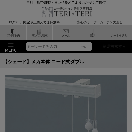
自社工場で縫製・良い品をどこよりもお安くご提供
13,200円(税込)以上購入で
送料無料
安心のオーダーカーテン丈直し
ご利用案内
サンプル請求
メール
電話
カートを見る
簡易検索する
【シェード】メカ本体 コード式ダブル