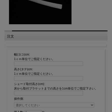
【スワッグ】
注文
幅(ヨコ)cm:
1ｃｍ単位でご指定ください。
高さ(タテ)cm:
1ｃｍ単位でご指定ください。
シェード取付高さ(cm):
床から取付ブラケットまでの高さを1cm単位でご指定下さい。
スワッグ数は、製品幅によって異なります。
下記表にてご確認ください。
操作側:
最小～
91～
141～
191～
製品幅
51～90