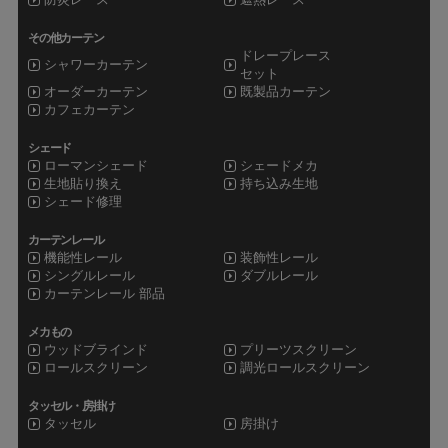
その他カーテン
ドレープレース
シャワーカーテン
セット
オーダーカーテン
既製品カーテン
カフェカーテン
シェード
ローマンシェード
シェードメカ
生地貼り換え
持ち込み生地
シェード修理
カーテンレール
機能性レール
装飾性レール
シングルレール
ダブルレール
カーテンレール 部品
メカもの
ウッドブラインド
プリーツスクリーン
ロールスクリーン
調光ロールスクリーン
タッセル・房掛け
タッセル
房掛け