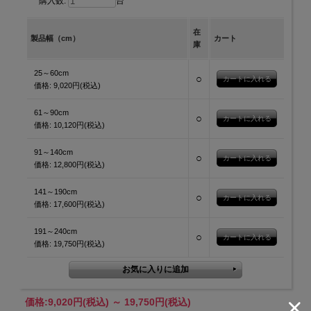
50
140
190
240
購入数:
台
スワッ
1スワ
2スワ
3スワ
4スワ
5スワ
在
グ数
ッグ
ッグ
ッグ
ッグ
ッグ
製品幅（cm）
カート
庫
25～60cm
○
価格:
9,020円(税込)
61～90cm
○
価格:
10,120円(税込)
91～140cm
○
価格:
12,800円(税込)
141～190cm
○
価格:
17,600円(税込)
191～240cm
○
価格:
19,750円(税込)
価格:
9,020円
(税込)
～
19,750円
(税込)