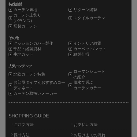
特殊縫製
カーテン裏地
リターン縫製
カーテン上飾り
スタイルカーテン
(バランス)
切替カーテン
その他
クッションカバー製作
インテリア雑貨
部品・縫製資材
カーペット/マット
生地カット
縫製仕様
人気コンテンツ
ローマンシェード
北欧カーテン特集
の紹介
お部屋タイプ別おすすめコー
風水で選ぶ
ディネート
カーテンカラー
カーテン取扱いメーカー
SHOPPING GUIDE
ご注文方法
お支払い方法
採寸方法
お届けまでの流れ