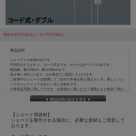
価格:9,020円(税込)
～
19,750円(税込)
商品説明
シェードメカ本体のみです。
TOSOのクリエティ、コード式ダブル。カラーはホワイトのみです。
製品幅、最小25cm～最大240cmまで、
高さ48～300ｃｍまで、1cm単位でご指定いただけます。
ご使用中のシェードが故障してご自分で本体を取り替えたい方、新しくシェ
ードをハンドメイドされたい方にお勧めです。
※各商品写真に関してですが、お客様のご覧いただく環境により色合い等が
変わります。
※実物と色合い・明るさ等の相違がございますのでご注意ください。
▼ 商品説明の続きを見る ▼
※また、写真と実物の写真イメージ違いなどの理由による返品・交換は承っ
ておりませんのでご了下さい。
【シェード用資材】
【製品内容】
シェードを製作される場合に、必要な資材もご用意して
ブラケット・ヘッドレール・ストッパー（内臓）・コードガイド（内蔵）
おります。
マジックテープ（本体側オス）・昇降コード・操作コード・コード止め・ウ
エイトバー