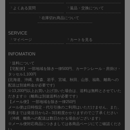
よくある質問
返品・交換について
在庫切れ商品について
SERVICE
マイページ
カートを見る
INFOMATION
送料について
【宅配便】 一部地域を除き一律500円、カーテンレール・房掛け・
タッセル1,100円
(北海道、沖縄、青森、岩手、宮城、秋田、山形、福島、離島への
配送は別途料金が必要です)
☆13,200円以上お買い上げ頂いた場合は、送料は無料とさせていた
だきます☆（離島は別途送料が必要です）
【メール便】 一部地域を除き一律250円
メール便は日時指定・代引引換のご利用はいただけません、また、
到着までは発送日から2～3日程度かかりますのでご了承ください
（沖縄、離島への配送は数日かかる場合がございます）
※メール便対応商品につきましては各商品ページにてご確認くださ
い