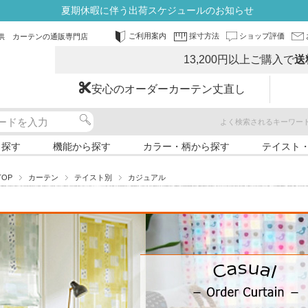
夏期休暇に伴う出荷スケジュールのお知らせ
ご利用案内
採寸方法
ショップ評価
供 カーテンの通販専門店
13,200円以上ご購入で
送
安心のオーダーカーテン丈直し
よく検索されるキーワー
ら探す
機能から探す
カラー・柄から探す
テイスト
TOP
カーテン
テイスト別
カジュアル