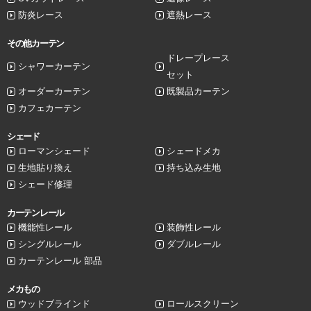
防炎レース
遮熱レース
その他カーテン
ドレープレース
シャワーカーテン
セット
オーダーカーテン
既製品カーテン
カフェカーテン
シェード
ローマンシェード
シェードメカ
生地貼り換え
持ち込み生地
シェード修理
カーテンレール
機能性レール
装飾性レール
シングルレール
ダブルレール
カーテンレール 部品
メカもの
ウッドブラインド
ロールスクリーン