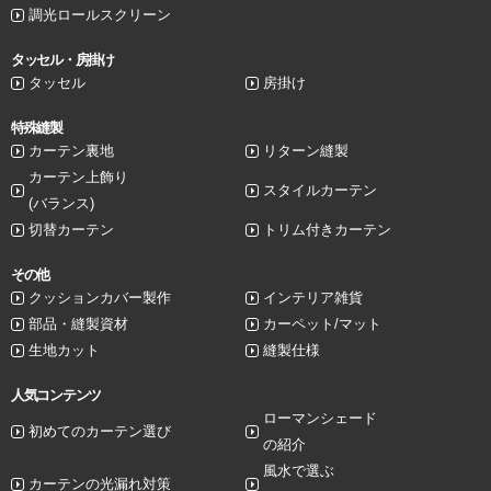
調光ロールスクリーン
タッセル・房掛け
タッセル
房掛け
特殊縫製
カーテン裏地
リターン縫製
カーテン上飾り
スタイルカーテン
(バランス)
切替カーテン
トリム付きカーテン
その他
クッションカバー製作
インテリア雑貨
部品・縫製資材
カーペット/マット
生地カット
縫製仕様
人気コンテンツ
ローマンシェード
初めてのカーテン選び
の紹介
風水で選ぶ
カーテンの光漏れ対策