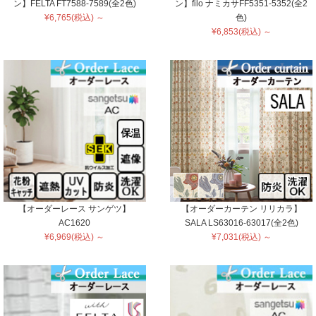
ン】FELTA FT7588-7589(全2色)
ン】filo ナミカサFF5351-5352(全2
¥6,765(税込) ～
色)
¥6,853(税込) ～
【オーダーレース サンゲツ】
【オーダーカーテン リリカラ】
AC1620
SALA LS63016-63017(全2色)
¥6,969(税込) ～
¥7,031(税込) ～