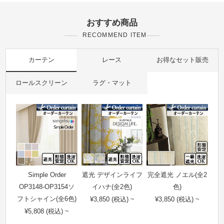
おすすめ商品
RECOMMEND ITEM
カーテン
レース
お得なセット販売
ロールスクリーン
ラグ・マット
Simple Order
遮光 デザインライフ
完全遮光 ノエル(全2
OP3148-OP3154ソ
イハナ(全2色)
色)
フトシャイン(全6色)
¥3,850 (税込) ~
¥3,850 (税込) ~
¥5,808 (税込) ~