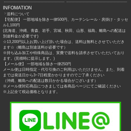
INFOMATION
送料について
【宅配便】 一部地域を除き一律500円、カーテンレール・房掛け・タッセ
ル1,100円
(北海道、沖縄、青森、岩手、宮城、秋田、山形、福島、離島への配送は
別途料金が必要です)
☆13,200円以上お買い上げ頂いた場合は、送料は無料とさせていただき
ます☆（離島は別途送料が必要です）
※持ち込み加工や特殊商品は、実費で送料を請求させていただいており
ます。(見積時に提示します。)
【メール便】 一部地域を除き一律250円
メール便は日時指定・代引引換のご利用はいただけません、また、到着
までは発送日から3~7日程度かかりますのでご了承ください
（沖縄、離島への配送は数日かかる場合がございます）
※メール便対応商品につきましては各商品ページにてご確認ください
※上記全て税込価格となります。