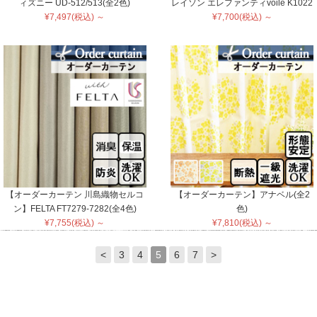
ィズニー UD-512/513(全2色)
レイソン エレファンティvoile K1022
¥7,497(税込) ～
¥7,700(税込) ～
【オーダーカーテン 川島織物セルコ
【オーダーカーテン】アナベル(全2
ン】FELTA FT7279-7282(全4色)
色)
¥7,755(税込) ～
¥7,810(税込) ～
<
3
4
5
6
7
>