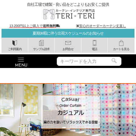
自社工場で縫製・良い品をどこよりもお安くご提供
13,200円以上ご購入で
送料無料
安心のオーダーカーテン丈直し
夏期休暇に伴う出荷スケジュールのお知らせ
ご利用案内
サンプル請求
お問合せ
電話
カートを見る