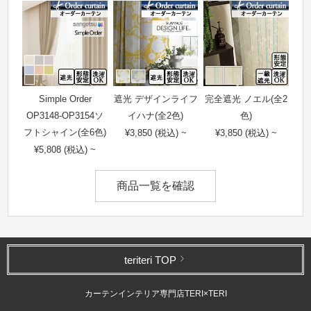
Simple Order
遮光 デザインライフ
完全遮光 ノエル(全2
OP3148-OP3154ソ
イハナ(全2色)
色)
フトシャイン(全6色)
¥3,850 (税込) ~
¥3,850 (税込) ~
¥5,808 (税込) ~
商品一覧を確認
teriteri TOP
カーテンインテリア専門店TERI×TERI