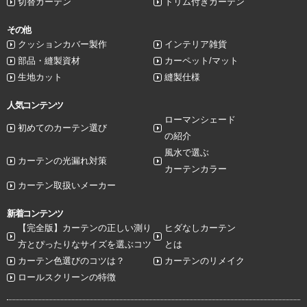
切替カーテン
トリム付きカーテン
その他
クッションカバー製作
インテリア雑貨
部品・縫製資材
カーペット/マット
生地カット
縫製仕様
人気コンテンツ
ローマンシェード
初めてのカーテン選び
の紹介
風水で選ぶ
カーテンの光漏れ対策
カーテンカラー
カーテン取扱いメーカー
新着コンテンツ
【完全版】カーテンの正しい測り
ヒダなしカーテン
方とぴったりなサイズを選ぶコツ
とは
カーテン色選びのコツは？
カーテンのリメイク
ロールスクリーンの特徴