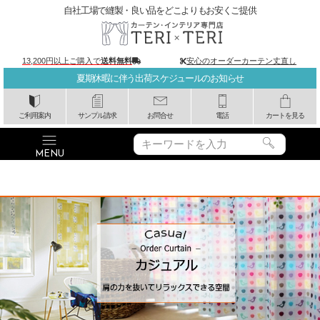
自社工場で縫製・良い品をどこよりもお安くご提供
13,200円以上ご購入で
送料無料
安心のオーダーカーテン丈直し
夏期休暇に伴う出荷スケジュールのお知らせ
ご利用案内
サンプル請求
お問合せ
電話
カートを見る