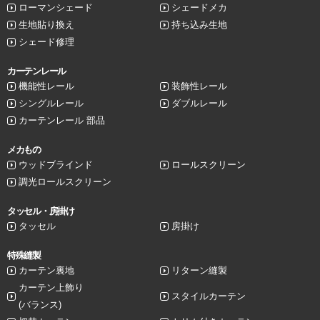
ローマンシェード
シェードメカ
生地貼り換え
持ち込み生地
シェード修理
カーテンレール
機能性レール
装飾性レール
シングルレール
ダブルレール
カーテンレール 部品
メカもの
ウッドブラインド
ロールスクリーン
調光ロールスクリーン
タッセル・房掛け
タッセル
房掛け
特殊縫製
カーテン裏地
リターン縫製
カーテン上飾り
スタイルカーテン
(バランス)