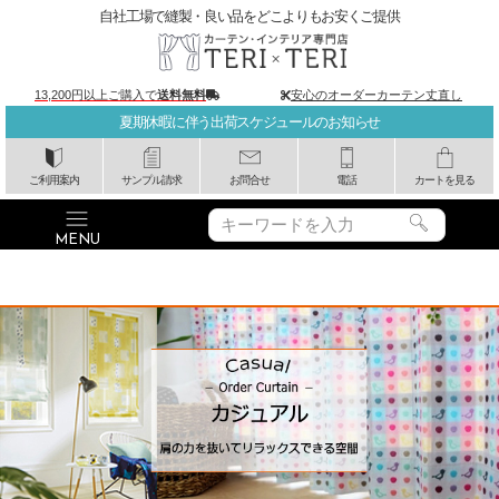
自社工場で縫製・良い品をどこよりもお安くご提供
13,200円以上ご購入で
送料無料
安心のオーダーカーテン丈直し
夏期休暇に伴う出荷スケジュールのお知らせ
ご利用案内
サンプル請求
お問合せ
電話
カートを見る