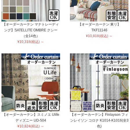
【オーダーカーテン マナトレーディ
【オーダーカーテン 東リ】
ング】SATELLITE OMBRE クシー
TKF11146
（全14色）
¥10,818(税込) ～
¥10,318(税込) ～
【オーダーカーテン】スミノエ Ulife
【オーダーカーテン】Finlayson フィ
ディズニー UD-504
ンレイソン コロナ K1014-K1016(全3
¥10,824(税込) ～
色)