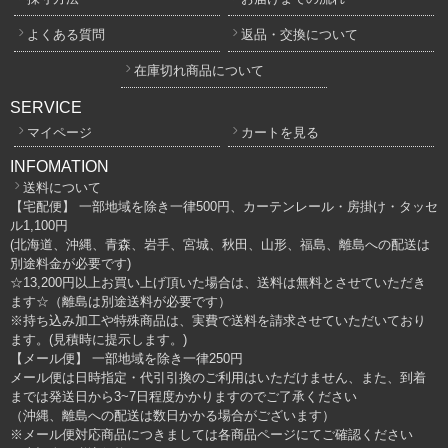
よくある質問
返品・交換について
在庫切れ商品について
SERVICE
マイページ
カートを見る
INFOMATION
送料について
【宅配便】 一部地域を除き一律500円、カーテンレール・房掛け・タッセ
ル1,100円
(北海道、沖縄、青森、岩手、宮城、秋田、山形、福島、離島への配送は
別途料金が必要です)
☆13,200円以上お買い上げ頂いた場合は、送料は無料とさせていただき
ます☆（離島は別途送料が必要です）
※持ち込み加工や特殊商品は、実費で送料を請求させていただいており
ます。(見積時に提示します。)
【メール便】 一部地域を除き一律250円
メール便は日時指定・代引引換のご利用はいただけません、また、到着
までは発送日から3~7日程度かかりますのでご了承ください
（沖縄、離島への配送は数日かかる場合がございます）
※メール便対応商品につきましては各商品ページにてご確認ください