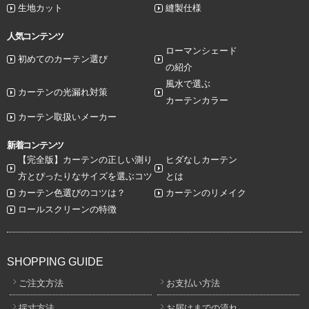
生地カット
縫製仕様
人気コンテンツ
ローマンシェード
初めてのカーテン選び
の紹介
風水で選ぶ
カーテンの光漏れ対策
カーテンカラー
カーテン取扱いメーカー
新着コンテンツ
【完全版】カーテンの正しい測り
ヒダなしカーテン
方とぴったりなサイズを選ぶコツ
とは
カーテン色選びのコツは？
カーテンのリメイク
ロールスクリーンの特徴
SHOPPING GUIDE
ご注文方法
お支払い方法
採寸方法
お届けまでの流れ