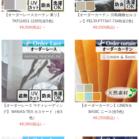
【オーダーレースカーテン 東リ】
【オーダーカーテン 川島織物セルコ
TKF11651-11655(全5色)
ン】FELTA FT7347-7348(全2色)
¥8,008(税込) ～
¥8,030(税込) ～
【オーダーレース マナトレーディン
【オーダーカーテン】LINEN＆
グ】 MANAS-TEX カスケード（全3
BASIC ニース(全5色)
色）
¥8,250(税込) ～
¥8,085(税込) ～