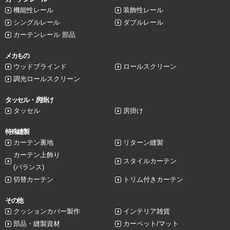
機能性レール
装飾性レール
シングルレール
ダブルレール
カーテンレール 部品
メカもの
ウッドブラインド
ロールスクリーン
調光ロールスクリーン
タッセル・房掛け
タッセル
房掛け
特殊縫製
カーテン裏地
リターン縫製
カーテン上飾り
スタイルカーテン
(バランス)
切替カーテン
トリム付きカーテン
その他
クッションカバー製作
インテリア雑貨
部品・縫製資材
カーペット/マット