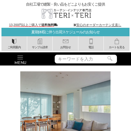
自社工場で縫製・良い品をどこよりもお安くご提供
13,200円以上ご購入で
送料無料
安心のオーダーカーテン丈直し
夏期休暇に伴う出荷スケジュールのお知らせ
ご利用案内
サンプル請求
お問合せ
電話
カートを見る