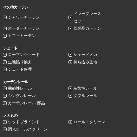
その他カーテン
ドレープレース
シャワーカーテン
セット
オーダーカーテン
既製品カーテン
カフェカーテン
シェード
ローマンシェード
シェードメカ
生地貼り換え
持ち込み生地
シェード修理
カーテンレール
機能性レール
装飾性レール
シングルレール
ダブルレール
カーテンレール 部品
メカもの
ウッドブラインド
ロールスクリーン
調光ロールスクリーン