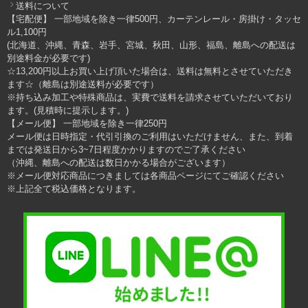
送料について
【宅配便】 一部地域を除き一律500円、カーテンレール・房掛け・タッセ
ル1,100円
(北海道、沖縄、青森、岩手、宮城、秋田、山形、福島、離島への配送は
別途料金が必要です)
☆13,200円以上お買い上げ頂いた場合は、送料は無料とさせていただき
ます☆（離島は別途送料が必要です）
※持ち込み加工や特殊商品は、実費で送料を請求させていただいており
ます。(見積時に提示します。)
【メール便】 一部地域を除き一律250円
メール便は日時指定・代引引換のご利用はいただけません、また、到着
までは発送日から3~7日程度かかりますのでご了承ください
（沖縄、離島への配送は数日かかる場合がございます）
※メール便対応商品につきましては各商品ページにてご確認ください
※上記全て税込価格となります。