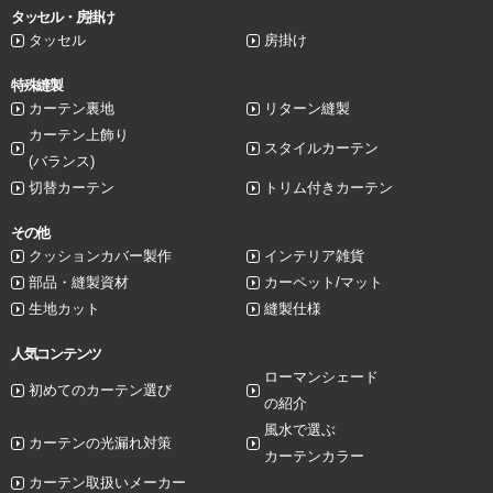
タッセル・房掛け
タッセル
房掛け
特殊縫製
カーテン裏地
リターン縫製
カーテン上飾り
スタイルカーテン
(バランス)
切替カーテン
トリム付きカーテン
その他
クッションカバー製作
インテリア雑貨
部品・縫製資材
カーペット/マット
生地カット
縫製仕様
人気コンテンツ
ローマンシェード
初めてのカーテン選び
の紹介
風水で選ぶ
カーテンの光漏れ対策
カーテンカラー
カーテン取扱いメーカー