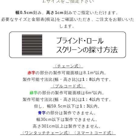
1.サイズをご指定下さい
幅0.5cm
刻み、
高さ1cm
刻みでご指定いただけます。
必要なサイズと金額表(税込)をご確認いただき、ご注文をお願いいた
します。
〈チェーン式〉
の部分の製作可能面積は8.1m²以内。
赤字
製作可能寸法比(幅・高さ比)は
1：8
以内です。
〈プルコード式〉
の部分の製作可能面積は6m²以内。
緑字
製作可能寸法比(幅・高さ比)は
1：4
以内です。
但し、幅59.5cm以下は
1：3
以内。
の部分は製作できません。
青字
幅30cm以下は製作できません。
高さ301cm以上は製作できません。
〈ワンタッチチェーン式〉〈スマートコード式〉