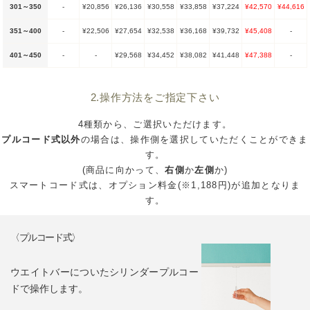
301～350
-
¥20,856
¥26,136
¥30,558
¥33,858
¥37,224
¥42,570
¥44,616
351～400
-
¥22,506
¥27,654
¥32,538
¥36,168
¥39,732
¥45,408
-
401～450
-
-
¥29,568
¥34,452
¥38,082
¥41,448
¥47,388
-
2.操作方法をご指定下さい
4種類から、ご選択いただけます。
プルコード式以外
の場合は、操作側を選択していただくことができま
す。
(商品に向かって、
右側
か
左側
か)
スマートコード式は、オプション料金(※1,188円)が追加となりま
す。
〈プルコード式〉
ウエイトバーについたシリンダープルコー
ドで操作します。