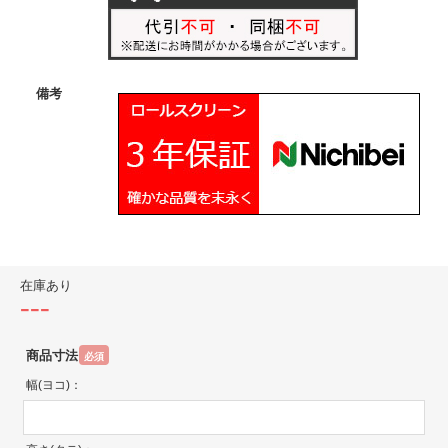
備考
在庫あり
---
商品寸法
必須
幅(ヨコ)：