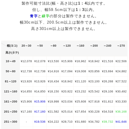
製作可能寸法比(幅・高さ比)は
1：4
以内です。
但し、幅59.5cm以下は
1：3
以内。
と
の部分は製作できません。
青字
緑字
幅30cm以下、200.5cm以上は製作できません。
高さ301cm以上は製作できません。
幅(ヨコ)
20～30
～50
～80
～120
～160
～200
～240
～270
高さ(タテ)
10～49
¥12,078
¥12,078
¥13,530
¥15,906
¥16,962
¥18,942
¥21,516
¥22,506
50～80
¥12,738
¥12,738
¥14,916
¥17,094
¥19,008
¥20,856
¥23,694
¥24,882
81～120
¥13,926
¥13,926
¥16,434
¥18,942
¥21,120
¥23,100
¥26,268
¥27,522
121～160
¥14,850
¥14,850
¥18,150
¥20,922
¥23,232
¥25,542
¥29,106
¥30,492
161～200
¥15,906
¥15,906
¥19,998
¥23,034
¥25,608
¥27,918
¥31,812
¥33,330
201～250
¥17,160
¥17,160
¥21,582
¥25,014
¥27,654
¥30,228
¥34,518
¥36,168
251～300
-
¥19,536
¥24,222
¥28,710
¥31,680
¥34,782
¥39,732
¥41,646