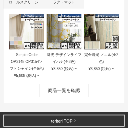
ロールスクリーン
ラグ・マット
Simple Order
遮光 デザインライフ
完全遮光 ノエル(全2
OP3148-OP3154ソ
イハナ(全2色)
色)
フトシャイン(全6色)
¥3,850 (税込) ~
¥3,850 (税込) ~
¥5,808 (税込) ~
商品一覧を確認
teriteri TOP