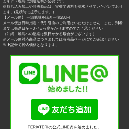
ます☆（離島は別途送料が必要です）
※持ち込み加工や特殊商品は、実費で送料を請求させていただいており
ます。(見積時に提示します。)
【メール便】 一部地域を除き一律250円
メール便は日時指定・代引引換のご利用はいただけません、また、到着
までは発送日から3~7日程度かかりますのでご了承ください
（沖縄、離島への配送は数日かかる場合がございます）
※メール便対応商品につきましては各商品ページにてご確認ください
※上記全て税込価格となります。
TERI×TERIの公式LINE@を始めました。