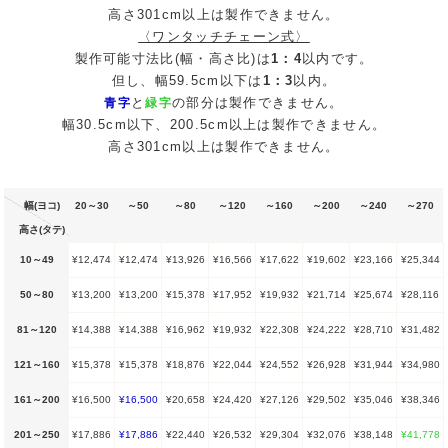
高さ301cm以上は製作できません。
〈ワンタッチチェーン式〉
製作可能寸法比(幅・高さ比)は
1：4
以内です。
但し、幅59.5cm以下は
1：3
以内。
と
の部分は製作できません。
青字
緑字
幅30.5cm以下、200.5cm以上は製作できません。
高さ301cm以上は製作できません。
幅(ヨコ)
20～30
～50
～80
～120
～160
～200
～240
～270
高さ(タテ)
10～49
¥12,474
¥12,474
¥13,926
¥16,566
¥17,622
¥19,602
¥23,166
¥25,344
50～80
¥13,200
¥13,200
¥15,378
¥17,952
¥19,932
¥21,714
¥25,674
¥28,116
81～120
¥14,388
¥14,388
¥16,962
¥19,932
¥22,308
¥24,222
¥28,710
¥31,482
121～160
¥15,378
¥15,378
¥18,876
¥22,044
¥24,552
¥26,928
¥31,944
¥34,980
161～200
¥16,500
¥16,500
¥20,658
¥24,420
¥27,126
¥29,502
¥35,046
¥38,346
201～250
¥17,886
¥17,886
¥22,440
¥26,532
¥29,304
¥32,076
¥38,148
¥41,778