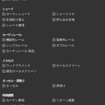
シェード
ローマンシェード
シェードメカ
生地貼り換え
持ち込み生地
シェード修理
カーテンレール
機能性レール
装飾性レール
シングルレール
ダブルレール
カーテンレール 部品
メカもの
ウッドブラインド
ロールスクリーン
調光ロールスクリーン
タッセル・房掛け
タッセル
房掛け
特殊縫製
カーテン裏地
リターン縫製