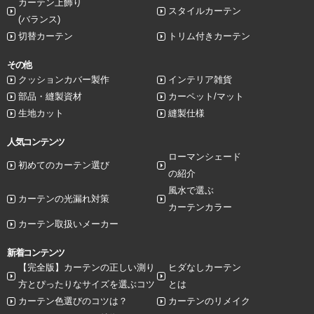
カーテン上飾り
スタイルカーテン
(バランス)
切替カーテン
トリム付きカーテン
その他
クッションカバー製作
インテリア雑貨
部品・縫製資材
カーペット/マット
生地カット
縫製仕様
人気コンテンツ
ローマンシェード
初めてのカーテン選び
の紹介
風水で選ぶ
カーテンの光漏れ対策
カーテンカラー
カーテン取扱いメーカー
新着コンテンツ
【完全版】カーテンの正しい測り
ヒダなしカーテン
方とぴったりなサイズを選ぶコツ
とは
カーテン色選びのコツは？
カーテンのリメイク