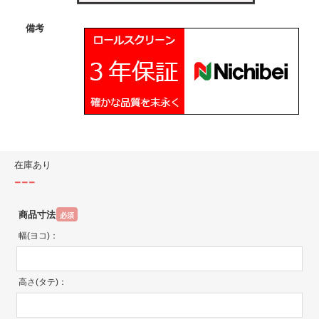
備考
在庫あり
---
商品寸法
必須
幅(ヨコ)：
高さ(タテ)：