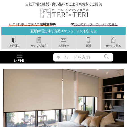
自社工場で縫製・良い品をどこよりもお安くご提供
13,200円以上ご購入で
送料無料
安心のオーダーカーテン丈直し
夏期休暇に伴う出荷スケジュールのお知らせ
ご利用案内
サンプル請求
お問合せ
電話
カートを見る