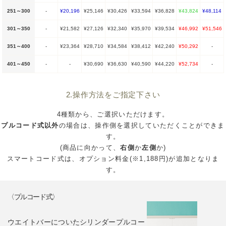
251～300
-
¥20,196
¥25,146
¥30,426
¥33,594
¥36,828
¥43,824
¥48,114
301～350
-
¥21,582
¥27,126
¥32,340
¥35,970
¥39,534
¥46,992
¥51,546
351～400
-
¥23,364
¥28,710
¥34,584
¥38,412
¥42,240
¥50,292
-
401～450
-
-
¥30,690
¥36,630
¥40,590
¥44,220
¥52,734
-
2.操作方法をご指定下さい
4種類から、ご選択いただけます。
プルコード式以外
の場合は、操作側を選択していただくことができま
す。
(商品に向かって、
右側
か
左側
か)
スマートコード式は、オプション料金(※1,188円)が追加となりま
す。
〈プルコード式〉
ウエイトバーについたシリンダープルコー