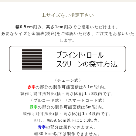
1.サイズをご指定下さい
幅0.5cm
刻み、
高さ1cm
刻みでご指定いただけます。
必要なサイズと金額表(税込)をご確認いただき、ご注文をお願いいた
します。
〈チェーン式〉
の部分の製作可能面積は8.1m²以内。
赤字
製作可能寸法対比(幅・高さ比)は
1：8
以内です。
〈プルコード式〉〈スマートコード式〉
の部分の製作可能面積は6m²以内。
緑字
製作可能寸法比(幅・高さ比)は
1：4
以内です。
但し、幅59.5cm以下は
1：3
以内。
の部分は製作できません。
青字
幅30.5cm以下は製作できません。