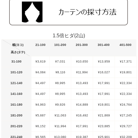
1.5倍ヒダ(2山)
幅(ヨコ)
21-100
101-200
201-300
301-400
401-500
高さ(タテ)
31-100
¥3,619
¥7,031
¥10,650
¥13,959
¥17,371
101-120
¥4,084
¥8,116
¥11,994
¥16,027
¥19,801
121-140
¥4,497
¥8,995
¥13,493
¥17,991
¥22,334
141-160
¥4,497
¥8,995
¥13,493
¥17,991
¥22,334
161-180
¥4,963
¥9,926
¥14,889
¥19,801
¥24,764
181-200
¥5,687
¥11,063
¥16,492
¥21,869
¥27,245
201-220
¥6,152
¥11,994
¥17,991
¥23,885
¥29,727
221-240
¥6,565
¥13,080
¥19,387
¥25,901
¥32,209