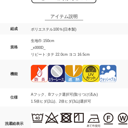
組成
ポリエステル100％(日本製)
生地巾:150cm
規格
_x000D_
リピート:タテ 22.0cm ヨコ 16.5cm
機能
Aフック、Bフック選択可(取りつけ済み)
仕様
1.5倍ヒダ(2山)、2倍ヒダ(3山)選択可
洗濯絵表示