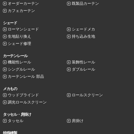
オーダーカーテン
既製品カーテン
カフェカーテン
シェード
ローマンシェード
シェードメカ
生地貼り換え
持ち込み生地
シェード修理
カーテンレール
機能性レール
装飾性レール
シングルレール
ダブルレール
カーテンレール 部品
メカもの
ウッドブラインド
ロールスクリーン
調光ロールスクリーン
タッセル・房掛け
タッセル
房掛け
特殊縫製