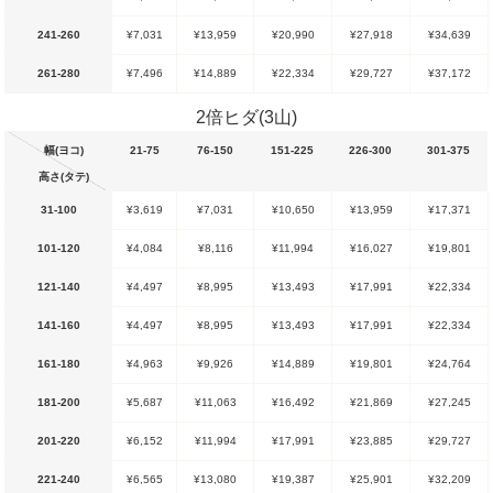
241-260
¥7,031
¥13,959
¥20,990
¥27,918
¥34,639
261-280
¥7,496
¥14,889
¥22,334
¥29,727
¥37,172
2倍ヒダ(3山)
幅(ヨコ)
21-75
76-150
151-225
226-300
301-375
高さ(タテ)
31-100
¥3,619
¥7,031
¥10,650
¥13,959
¥17,371
101-120
¥4,084
¥8,116
¥11,994
¥16,027
¥19,801
121-140
¥4,497
¥8,995
¥13,493
¥17,991
¥22,334
141-160
¥4,497
¥8,995
¥13,493
¥17,991
¥22,334
161-180
¥4,963
¥9,926
¥14,889
¥19,801
¥24,764
181-200
¥5,687
¥11,063
¥16,492
¥21,869
¥27,245
201-220
¥6,152
¥11,994
¥17,991
¥23,885
¥29,727
221-240
¥6,565
¥13,080
¥19,387
¥25,901
¥32,209