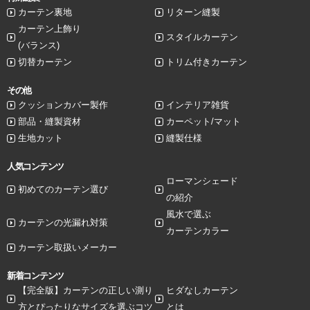
カーテン裏地
リターン縫製
カーテン上飾り
スタイルカーテン
(バランス)
切替カーテン
トリム付きカーテン
その他
クッションカバー製作
インテリア雑貨
部品・縫製資材
カーペット/マット
生地カット
縫製仕様
人気コンテンツ
ローマンシェード
初めてのカーテン選び
の紹介
風水で選ぶ
カーテンの光漏れ対策
カーテンカラー
カーテン取扱いメーカー
新着コンテンツ
【完全版】カーテンの正しい測り
ヒダなしカーテン
方とぴったりなサイズを選ぶコツ
とは