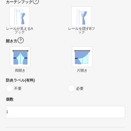
カーテンフック
レールが見えるA
レールを隠すBフ
フック
ック
開き方
両開き
片開き
防炎ラベル(有料)
不要
必要
個数