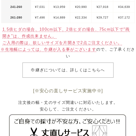
241-260
¥7,031
¥13,959
¥20,990
¥27,918
¥34,639
261-280
¥7,496
¥14,889
¥22,334
¥29,727
¥37,172
1.5倍ヒダの場合、100cm以下、2倍ヒダの場合、75cm以下で"両
開き"は、作成出来ません。
ご入用の際は、欲しいサイズを片開きで2点ご注文ください。
※生地幅によっては、巾継が入る事がございます
ので、ご了承くださ
い
巾継ぎについては、詳しくはこちらへ
[※安心の直しサービス実施中※]
注文後の幅・丈のサイズ間違いに対応いたします。
安心して、ご注文ください。