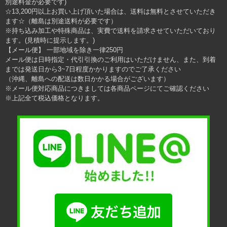
別途料金が必要です)
☆13,200円以上お買い上げ頂いた場合は、送料は無料とさせていただき
ます☆（離島は別途送料が必要です）
※持ち込み加工や特殊商品は、実費で送料を請求させていただいており
ます。(見積時に提示します。)
【メール便】 一部地域を除き一律250円
メール便は日時指定・代引引換のご利用はいただけません、また、到着
までは発送日から3~7日程度かかりますのでご了承ください
（沖縄、離島への配送は数日かかる場合がございます）
※メール便対応商品につきましては各商品ページにてご確認ください
※上記全て税込価格となります。