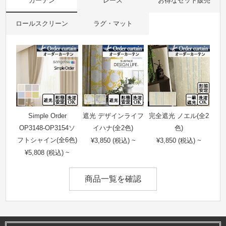
カーテン
レース
お得なセット販売
ロールスクリーン
ラグ・マット
Simple Order
遮光 デザインライフ
完全遮光 ノエル(全2
OP3148-OP3154ソ
イハナ(全2色)
色)
フトシャイン(全6色)
¥3,850 (税込) ~
¥3,850 (税込) ~
¥5,808 (税込) ~
商品一覧を確認