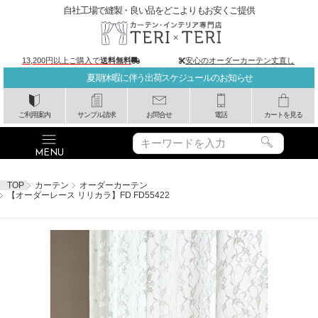
自社工場で縫製・良い品をどこよりもお安くご提供
13,200円以上ご購入で
送料無料
安心のオーダーカーテン丈直し
夏期休暇に伴う出荷スケジュールのお知らせ
ご利用案内
サンプル請求
お問合せ
電話
カートを見る
TOP
カーテン
オーダーカーテン
【オーダーレース リリカラ】FD FD55422