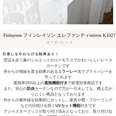
Finlayson フィンレイソン エレファンティmirror K1027
オーダーレース
日差しをやわらげる効果あり！
窓辺を歩く象のシルエットがユーモラスでかわいらしいレース
カーテンです
外からの視線を遮る効果のある
ミラーレース
でプライバシーを
守ってくれます
遮熱率25%以上の
遮熱機能付き
で節電対策商品です
また、安心の
防炎
カーテンなので万が一引火しても、燃え広が
りにくい商品となっております
外からの紫外線を効果的にカットし、家具や畳・フローリング
などの日焼けを防ぐ
UVカット機能
付きです
アジャスターフックが取り付け済みとなっており、取り付け位