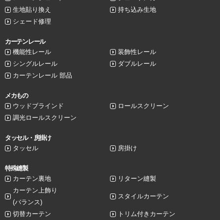
生地貼り換え
持ち込み生地
シェード修理
カーテンレール
機能性レール
装飾性レール
シングルレール
ダブルレール
カーテンレール 部品
メカもの
ウッドブラインド
ロールスクリーン
調光ロールスクリーン
タッセル・房掛け
タッセル
房掛け
特殊縫製
カーテン裏地
リターン縫製
カーテン上飾り
スタイルカーテン
(バランス)
切替カーテン
トリム付きカーテン