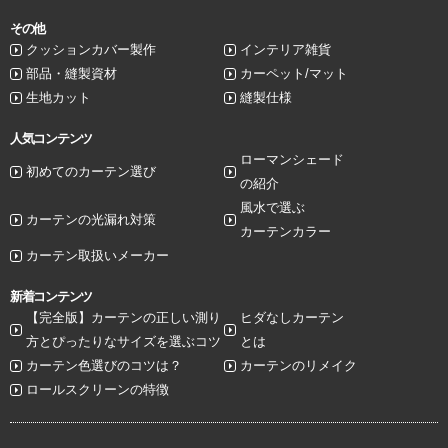
その他
クッションカバー製作
インテリア雑貨
部品・縫製資材
カーペット/マット
生地カット
縫製仕様
人気コンテンツ
ローマンシェード
初めてのカーテン選び
の紹介
風水で選ぶ
カーテンの光漏れ対策
カーテンカラー
カーテン取扱いメーカー
新着コンテンツ
【完全版】カーテンの正しい測り
ヒダなしカーテン
方とぴったりなサイズを選ぶコツ
とは
カーテン色選びのコツは？
カーテンのリメイク
ロールスクリーンの特徴