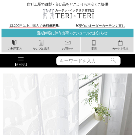
自社工場で縫製・良い品をどこよりもお安くご提供
13,200円以上ご購入で
送料無料
安心のオーダーカーテン丈直し
夏期休暇に伴う出荷スケジュールのお知らせ
ご利用案内
サンプル請求
お問合せ
電話
カートを見る