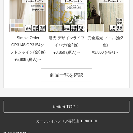
Simple Order
遮光 デザインライフ
完全遮光 ノエル(全2
OP3148-OP3154ソ
イハナ(全2色)
色)
フトシャイン(全6色)
¥3,850 (税込) ~
¥3,850 (税込) ~
¥5,808 (税込) ~
商品一覧を確認
teriteri TOP
カーテンインテリア専門店TERI×TERI