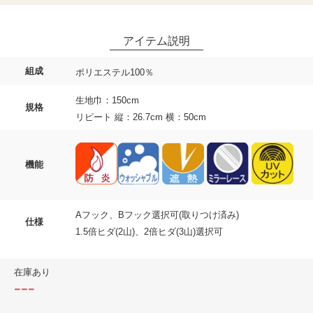
組成
ポリエステル100％
生地巾：150cm
規格
リピート 縦：26.7cm 横：50cm
機能
Aフック、Bフック選択可(取りつけ済み)
仕様
1.5倍ヒダ(2山)、2倍ヒダ(3山)選択可
在庫あり
---