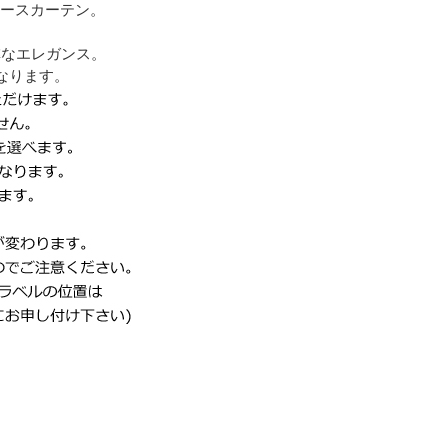
レースカーテン。
憐なエレガンス。
なります。