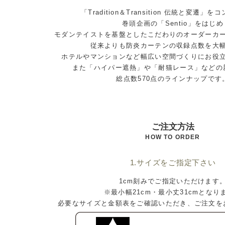
「Tradition＆Transition 伝統と変遷」
巻頭企画の「Sentio」をはじめ
モダンテイストを基盤としたこだわりのオーダーカ
従来よりも防炎カーテンの収録点数を大
ホテルやマンションなど幅広い空間づくりにお役
また「ハイパー遮熱」や「耐猫レース」などの
総点数570点のラインナップです
ご注文方法
HOW TO ORDER
1.サイズをご指定下さい
1cm刻みでご指定いただけます
※最小幅21cm・最小丈31cmとなり
必要なサイズと金額表をご確認いただき、ご注文を