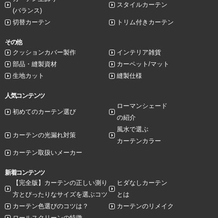
スタイルカーテン
(バランス)
切替カーテン
トリム付きカーテン
その他
クッションカバー製作
インテリア雑貨
部品・縫製資材
カーペット/マット
生地カット
縫製仕様
人気コンテンツ
ローマンシェード
初めてのカーテン選び
の紹介
風水で選ぶ
カーテンの光漏れ対策
カーテンカラー
カーテン取扱いメーカー
新着コンテンツ
【完全版】カーテンの正しい測り
ヒダなしカーテン
方とぴったりなサイズを選ぶコツ
とは
カーテン色選びのコツは？
カーテンのリメイク
ロールスクリーンの特徴