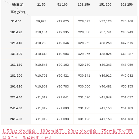
幅(ヨコ)
21-50
51-100
101-150
151-200
201-250
高さ(タテ)
31-100
¥9,978
¥19,025
¥28,073
¥37,120
¥46,168
101-120
¥10,184
¥19,335
¥28,538
¥37,741
¥46,943
121-140
¥10,288
¥19,646
¥28,952
¥38,258
¥47,615
141-160
¥10,443
¥19,904
¥29,365
¥38,826
¥48,287
161-180
¥10,546
¥20,163
¥29,779
¥39,343
¥48,959
181-200
¥10,701
¥20,421
¥30,141
¥39,912
¥49,632
201-220
¥10,908
¥20,783
¥30,606
¥40,481
¥50,355
221-240
¥11,012
¥21,041
¥31,020
¥41,049
¥51,027
241-260
¥11,012
¥21,093
¥31,123
¥41,153
¥51,183
261-265
¥11,012
¥21,093
¥31,123
¥41,153
¥51,183
1.5倍ヒダの場合、100cm以下、2倍ヒダの場合、75cm以下で"両
開き"は、作成出来ません。