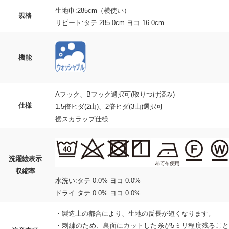
生地巾:285cm（横使い）
規格
リピート:タテ 285.0cm ヨコ 16.0cm
機能
Aフック、Bフック選択可(取りつけ済み)
仕様
1.5倍ヒダ(2山)、2倍ヒダ(3山)選択可
裾スカラップ仕様
洗濯絵表示
収縮率
水洗い:タテ 0.0% ヨコ 0.0%
ドライ:タテ 0.0% ヨコ 0.0%
・製造上の都合により、生地の反長が短くなります。
・刺繍のため、裏面にカットした糸が5ミリ程度残ること