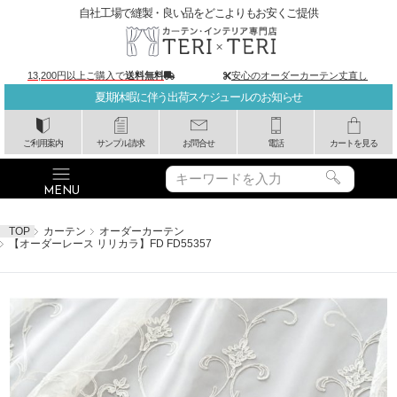
自社工場で縫製・良い品をどこよりもお安くご提供
13,200円以上ご購入で
送料無料
安心のオーダーカーテン丈直し
夏期休暇に伴う出荷スケジュールのお知らせ
ご利用案内
サンプル請求
お問合せ
電話
カートを見る
TOP
カーテン
オーダーカーテン
【オーダーレース リリカラ】FD FD55357