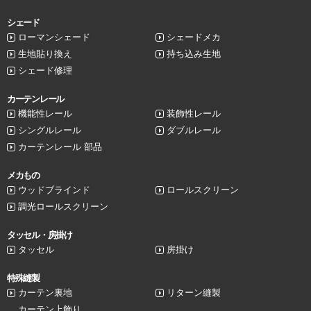
シェード
ローマンシェード
シェードメカ
生地貼り換え
持ち込み生地
シェード修理
カーテンレール
機能性レール
装飾性レール
シングルレール
ダブルレール
カーテンレール 部品
メカもの
ウッドブラインド
ロールスクリーン
調光ロールスクリーン
タッセル・房掛け
タッセル
房掛け
特殊縫製
カーテン裏地
リターン縫製
カーテン上飾り