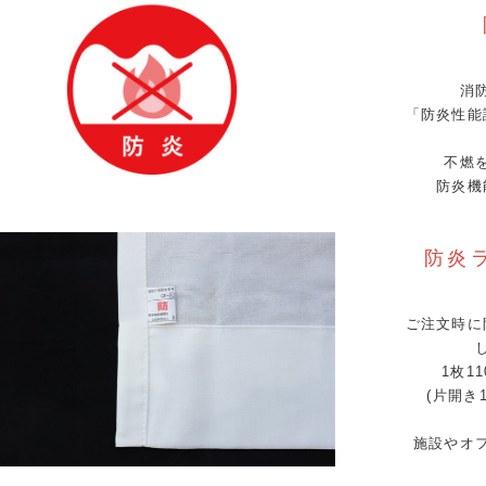
消
「防炎性能
不燃
防炎機
防炎
ご注文時に
1枚1
(片開き
施設やオ