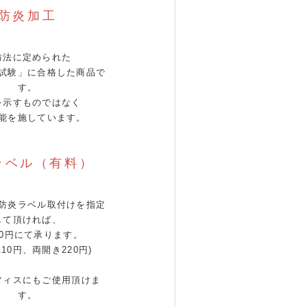
防炎加工
防法に定められた
試験」に合格した商品で
す。
を示すものではなく
能を施しています。
ラベル（有料）
防炎ラベル取付けを指定
して頂ければ、
10円にて承ります。
110円、両開き220円)
フィスにもご使用頂けま
す。