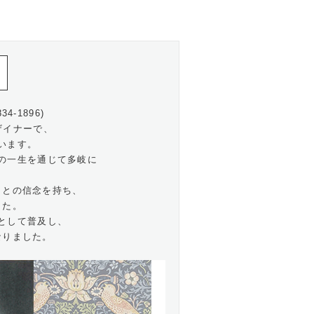
4-1896)
ザイナーで、
います。
の一生を通じて多岐に
」との信念を持ち、
した。
として普及し、
なりました。