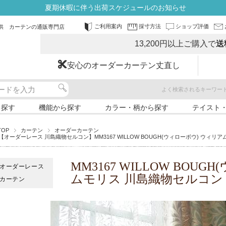
夏期休暇に伴う出荷スケジュールのお知らせ
ご利用案内
採寸方法
ショップ評価
供 カーテンの通販専門店
13,200円以上ご購入で
送
安心のオーダーカーテン丈直し
よく検索されるキーワー
ら探す
機能から探す
カラー・柄から探す
テイスト
TOP
カーテン
オーダーカーテン
【オーダーレース 川島織物セルコン】MM3167 WILLOW BOUGH(ウィローボウ) ウィリ
MM3167 WILLOW BOU
オーダーレース
ムモリス 川島織物セルコン
カーテン