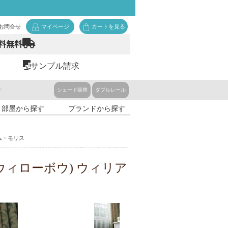
お問合せ
マイページ
カートを見る
料無料
サンプル請求
ド
シェード張替
ダブルレール
・部屋から探す
ブランドから探す
アム・モリス
GH(ウィローボウ) ウィリア