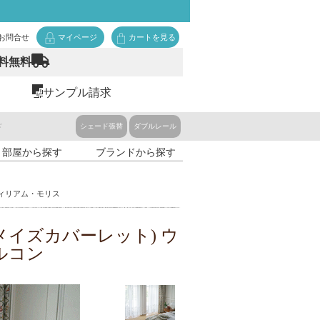
お問合せ
マイページ
カートを見る
料無料
サンプル請求
ド
シェード張替
ダブルレール
・部屋から探す
ブランドから探す
 ウィリアム・モリス
ET(メイズカバーレット) ウ
ルコン