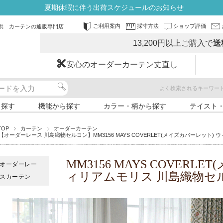
夏期休暇に伴う出荷スケジュールのお知らせ
ご利用案内
採寸方法
ショップ評価
供 カーテンの通販専門店
13,200円以上ご購入で
送
安心のオーダーカーテン丈直し
よく検索されるキーワー
ら探す
機能から探す
カラー・柄から探す
テイスト
TOP
カーテン
オーダーカーテン
【オーダーレース 川島織物セルコン】MM3156 MAYS COVERLET(メイズカバーレット)
MM3156 MAYS COVERL
オーダーレー
ィリアムモリス 川島織物セ
スカーテン