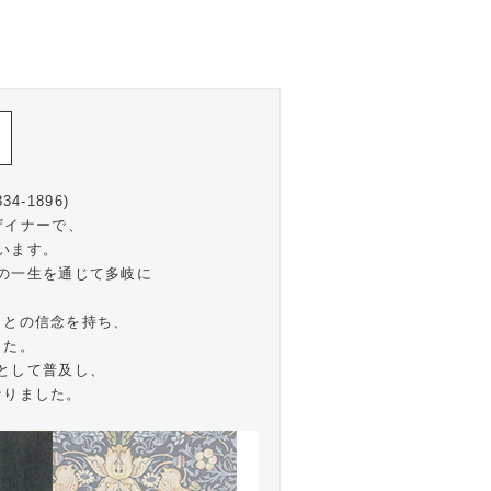
4-1896)
ザイナーで、
います。
の一生を通じて多岐に
」との信念を持ち、
した。
として普及し、
なりました。