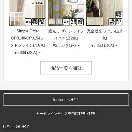
Simple Order
遮光 デザインライフ
完全遮光 ノエル(全2
OP3148-OP3154ソ
イハナ(全2色)
色)
フトシャイン(全6色)
¥3,850 (税込) ~
¥3,850 (税込) ~
¥5,808 (税込) ~
商品一覧を確認
teriteri TOP
カーテンインテリア専門店TERI×TERI
CATEGORY