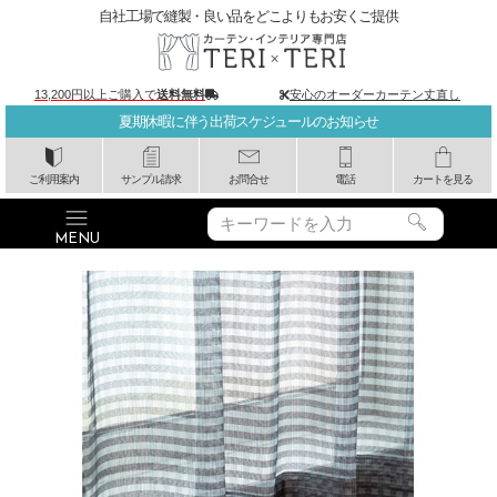
自社工場で縫製・良い品をどこよりもお安くご提供
13,200円以上ご購入で
送料無料
安心のオーダーカーテン丈直し
夏期休暇に伴う出荷スケジュールのお知らせ
ご利用案内
サンプル請求
お問合せ
電話
カートを見る