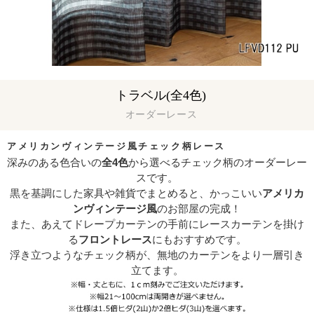
トラベル(全4色)
オーダーレース
アメリカンヴィンテージ風チェック柄レース
深みのある色合いの
全4色
から選べるチェック柄のオーダーレー
スです。
黒を基調にした家具や雑貨でまとめると、かっこいい
アメリカ
ンヴィンテージ風
のお部屋の完成！
また、あえてドレープカーテンの手前にレースカーテンを掛け
る
フロントレース
にもおすすめです。
浮き立つようなチェック柄が、無地のカーテンをより一層引き
立てます。