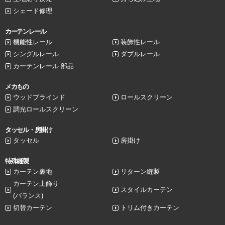
シェード修理
カーテンレール
機能性レール
装飾性レール
シングルレール
ダブルレール
カーテンレール 部品
メカもの
ウッドブラインド
ロールスクリーン
調光ロールスクリーン
タッセル・房掛け
タッセル
房掛け
特殊縫製
カーテン裏地
リターン縫製
カーテン上飾り
スタイルカーテン
(バランス)
切替カーテン
トリム付きカーテン