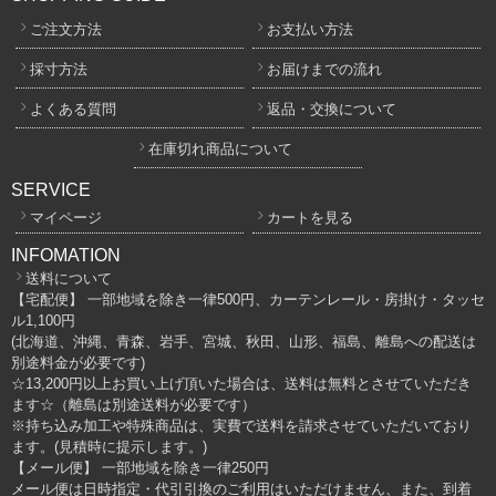
ご注文方法
お支払い方法
採寸方法
お届けまでの流れ
よくある質問
返品・交換について
在庫切れ商品について
SERVICE
マイページ
カートを見る
INFOMATION
送料について
【宅配便】 一部地域を除き一律500円、カーテンレール・房掛け・タッセ
ル1,100円
(北海道、沖縄、青森、岩手、宮城、秋田、山形、福島、離島への配送は
別途料金が必要です)
☆13,200円以上お買い上げ頂いた場合は、送料は無料とさせていただき
ます☆（離島は別途送料が必要です）
※持ち込み加工や特殊商品は、実費で送料を請求させていただいており
ます。(見積時に提示します。)
【メール便】 一部地域を除き一律250円
メール便は日時指定・代引引換のご利用はいただけません、また、到着