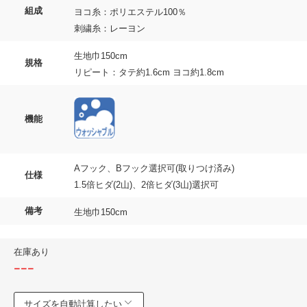
組成
ヨコ糸：ポリエステル100％
刺繍糸：レーヨン
生地巾150cm
規格
リピート：タテ約1.6cm ヨコ約1.8cm
機能
Aフック、Bフック選択可(取りつけ済み)
仕様
1.5倍ヒダ(2山)、2倍ヒダ(3山)選択可
備考
生地巾150cm
在庫あり
---
サイズを自動計算したい