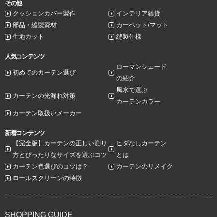
その他
クッションカバー製作
インテリア雑貨
部品・縫製資材
カーペット/マット
生地カット
縫製仕様
人気コンテンツ
ローマンシェード
初めてのカーテン選び
の紹介
風水で選ぶ
カーテンの光漏れ対策
カーテンカラー
カーテン取扱いメーカー
新着コンテンツ
【完全版】カーテンの正しい測り
ヒダなしカーテン
方とぴったりなサイズを選ぶコツ
とは
カーテン色選びのコツは？
カーテンのリメイク
ロールスクリーンの特徴
SHOPPING GUIDE