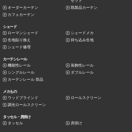
セット
オーダーカーテン
既製品カーテン
カフェカーテン
シェード
ローマンシェード
シェードメカ
生地貼り換え
持ち込み生地
シェード修理
カーテンレール
機能性レール
装飾性レール
シングルレール
ダブルレール
カーテンレール 部品
メカもの
ウッドブラインド
ロールスクリーン
調光ロールスクリーン
タッセル・房掛け
タッセル
房掛け