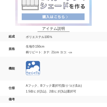
組成
ポリエステル100％
生地巾150cm
規格
柄リピート: タテ: 21cm ヨコ: -㎝
機能
Aフック、Bフック選択可(取りつけ済み)
仕様
1.5倍ヒダ(2山)、2倍ヒダ(3山)選択可
備考