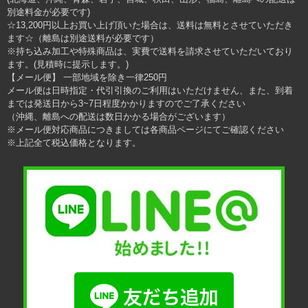
別途料金が必要です)
☆13,200円以上お買い上げ頂いた場合は、送料は無料とさせていただき
ます☆（離島は別途送料が必要です）
※持ち込み加工や特殊商品は、実費で送料を請求させていただいており
ます。(見積時に提示します。)
【メール便】 一部地域を除き一律250円
メール便は日時指定・代引引換のご利用はいただけません、また、到着
までは発送日から3~7日程度かかりますのでご了承ください
（沖縄、離島への配送は数日かかる場合がございます）
※メール便対応商品につきましては各商品ページにてご確認ください
※上記全て税込価格となります。