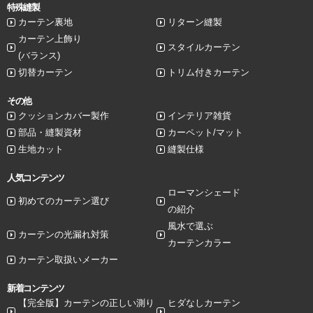
特殊縫製
カーテン裏地
リターン縫製
カーテン上飾り
スタイルカーテン
(バランス)
切替カーテン
トリム付きカーテン
その他
クッションカバー製作
インテリア雑貨
部品・縫製資材
カーペット/マット
生地カット
縫製仕様
人気コンテンツ
ローマンシェード
初めてのカーテン選び
の紹介
風水で選ぶ
カーテンの光漏れ対策
カーテンカラー
カーテン取扱いメーカー
新着コンテンツ
【完全版】カーテンの正しい測り
ヒダなしカーテン