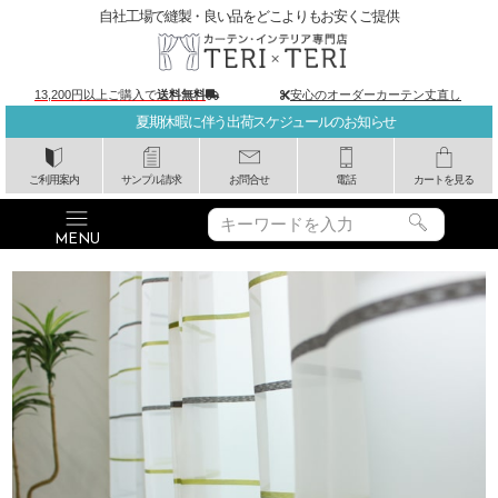
自社工場で縫製・良い品をどこよりもお安くご提供
13,200円以上ご購入で
送料無料
安心のオーダーカーテン丈直し
夏期休暇に伴う出荷スケジュールのお知らせ
ご利用案内
サンプル請求
お問合せ
電話
カートを見る