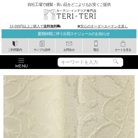
自社工場で縫製・良い品をどこよりもお安くご提供
13,200円以上ご購入で
送料無料
安心のオーダーカーテン丈直し
夏期休暇に伴う出荷スケジュールのお知らせ
ご利用案内
サンプル請求
お問合せ
電話
カートを見る