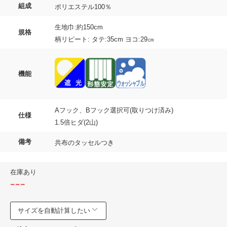
組成
ポリエステル100％
生地巾:約150cm
規格
柄リピート: タテ:35cm ヨコ:29㎝
機能
Aフック、Bフック選択可(取りつけ済み)
仕様
1.5倍ヒダ(2山)
備考
共布のタッセルつき
在庫あり
---
サイズを自動計算したい