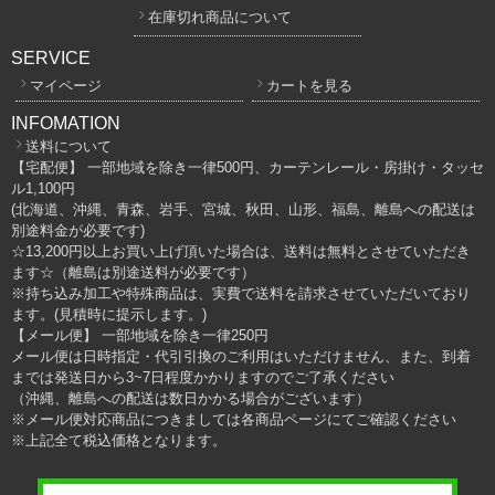
在庫切れ商品について
SERVICE
マイページ
カートを見る
INFOMATION
送料について
【宅配便】 一部地域を除き一律500円、カーテンレール・房掛け・タッセ
ル1,100円
(北海道、沖縄、青森、岩手、宮城、秋田、山形、福島、離島への配送は
別途料金が必要です)
☆13,200円以上お買い上げ頂いた場合は、送料は無料とさせていただき
ます☆（離島は別途送料が必要です）
※持ち込み加工や特殊商品は、実費で送料を請求させていただいており
ます。(見積時に提示します。)
【メール便】 一部地域を除き一律250円
メール便は日時指定・代引引換のご利用はいただけません、また、到着
までは発送日から3~7日程度かかりますのでご了承ください
（沖縄、離島への配送は数日かかる場合がございます）
※メール便対応商品につきましては各商品ページにてご確認ください
※上記全て税込価格となります。