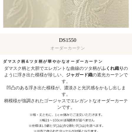
DS1550
オーダーカーテン
ダマスク柄&ツタ柄が華やかなオーダーカーテン
ダマスク柄と大胆でエレガントな曲線のツタ柄が
ふくれ織り
の
ように浮き出た模様が珍しい、
ジャガード織
の遮光カーテンで
す。
凹凸のある浮き出た模様が、濃淡さと光沢感をかもし出しま
す。
柄模様が強調されたゴージャスでエレガントなオーダーカーテ
ンです。