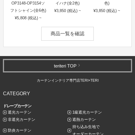
OP3148-OP3154ソ
イハナ(全2色)
色)
フトシャイン(全6色)
¥3,850 (税込) ~
¥3,850 (税込) ~
¥5,808 (税込) ~
商品一覧を確認
teriteri TOP
カーテンインテリア専門店TERI×TERI
CATEGORY
ドレープカーテン
遮光カーテン
1級遮光カーテン
非遮光カーテン
遮熱カーテン
持ち込み生地で
防炎カーテン
オーダーカーテン