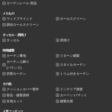
カーテンレール 部品
メカもの
ウッドブラインド
ロールスクリーン
調光ロールスクリーン
タッセル・房掛け
タッセル
房掛け
特殊縫製
カーテン裏地
リターン縫製
カーテン上飾り
スタイルカーテン
(バランス)
切替カーテン
トリム付きカーテン
その他
クッションカバー製作
インテリア雑貨
部品・縫製資材
カーペット/マット
生地カット
縫製仕様
人気コンテンツ