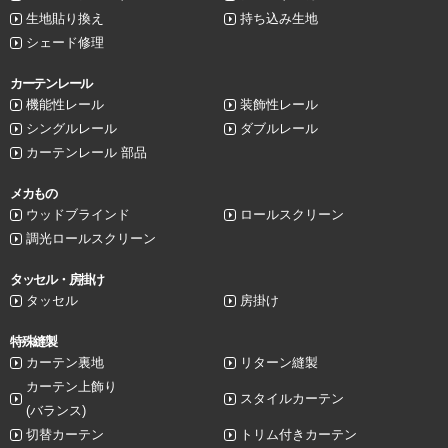
生地貼り換え
持ち込み生地
シェード修理
カーテンレール
機能性レール
装飾性レール
シングルレール
ダブルレール
カーテンレール 部品
メカもの
ウッドブラインド
ロールスクリーン
調光ロールスクリーン
タッセル・房掛け
タッセル
房掛け
特殊縫製
カーテン裏地
リターン縫製
カーテン上飾り
スタイルカーテン
(バランス)
切替カーテン
トリム付きカーテン