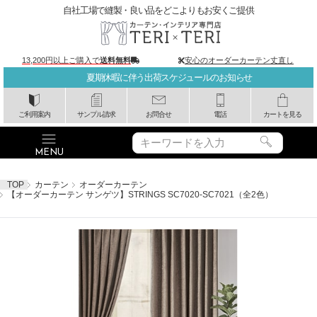
自社工場で縫製・良い品をどこよりもお安くご提供
13,200円以上ご購入で
送料無料
安心のオーダーカーテン丈直し
夏期休暇に伴う出荷スケジュールのお知らせ
ご利用案内
サンプル請求
お問合せ
電話
カートを見る
TOP
カーテン
オーダーカーテン
【オーダーカーテン サンゲツ】STRINGS SC7020-SC7021（全2色）