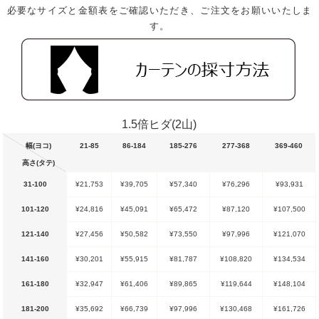
必要なサイズと金額表をご確認いただき、ご注文をお願いいたしま
す。
1.5倍ヒダ(2山)
幅(ヨコ)
21-85
86-184
185-276
277-368
369-460
高さ(タテ)
31-100
¥21,753
¥39,705
¥57,340
¥76,296
¥93,931
101-120
¥24,816
¥45,091
¥65,472
¥87,120
¥107,500
121-140
¥27,456
¥50,582
¥73,550
¥97,996
¥121,070
141-160
¥30,201
¥55,915
¥81,787
¥108,820
¥134,534
161-180
¥32,947
¥61,406
¥89,865
¥119,644
¥148,104
181-200
¥35,692
¥66,739
¥97,996
¥130,468
¥161,726