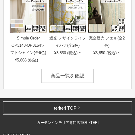
Simple Order
遮光 デザインライフ
完全遮光 ノエル(全2
OP3148-OP3154ソ
イハナ(全2色)
色)
フトシャイン(全6色)
¥3,850 (税込) ~
¥3,850 (税込) ~
¥5,808 (税込) ~
商品一覧を確認
teriteri TOP
カーテンインテリア専門店TERI×TERI