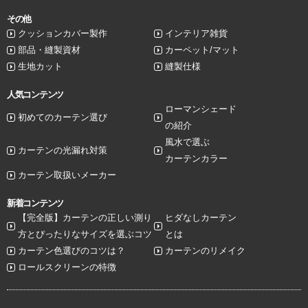
その他
クッションカバー製作
インテリア雑貨
部品・縫製資材
カーペット/マット
生地カット
縫製仕様
人気コンテンツ
ローマンシェード
初めてのカーテン選び
の紹介
風水で選ぶ
カーテンの光漏れ対策
カーテンカラー
カーテン取扱いメーカー
新着コンテンツ
【完全版】カーテンの正しい測り
ヒダなしカーテン
方とぴったりなサイズを選ぶコツ
とは
カーテン色選びのコツは？
カーテンのリメイク
ロールスクリーンの特徴