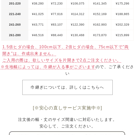
201-220
¥38,280
¥72,230
¥106,075
¥141,345
¥175,296
221-240
¥41,025
¥77,616
¥114,312
¥152,169
¥188,865
241-260
¥43,771
¥83,107
¥122,390
¥162,993
¥202,329
261-280
¥46,516
¥88,440
¥130,468
¥173,870
¥215,899
1.5倍ヒダの場合、100cm以下、2倍ヒダの場合、75cm以下で"両
開き"は、作成出来ません。
ご入用の際は、欲しいサイズを片開きで2点ご注文ください。
※生地幅によっては、巾継が入る事がございます
ので、ご了承くださ
い
巾継ぎについては、詳しくはこちらへ
[※安心の直しサービス実施中※]
注文後の幅・丈のサイズ間違いに対応いたします。
安心して、ご注文ください。