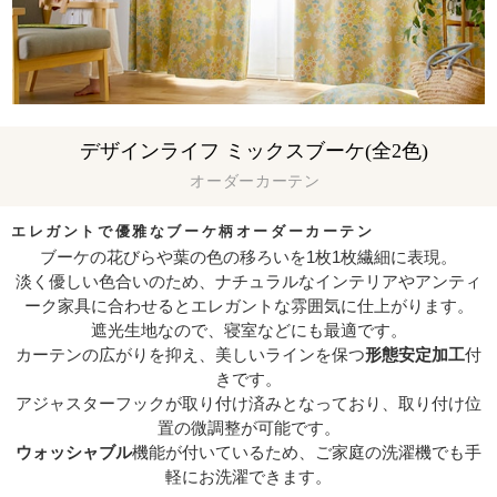
デザインライフ ミックスブーケ(全2色)
オーダーカーテン
エレガントで優雅なブーケ柄オーダーカーテン
ブーケの花びらや葉の色の移ろいを1枚1枚繊細に表現。
淡く優しい色合いのため、ナチュラルなインテリアやアンティ
ーク家具に合わせるとエレガントな雰囲気に仕上がります。
遮光生地なので、寝室などにも最適です。
カーテンの広がりを抑え、美しいラインを保つ
形態安定加工
付
きです。
アジャスターフックが取り付け済みとなっており、取り付け位
置の微調整が可能です。
ウォッシャブル
機能が付いているため、ご家庭の洗濯機でも手
軽にお洗濯できます。