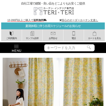
自社工場で縫製・良い品をどこよりもお安くご提供
13,200円以上ご購入で
送料無料
安心のオーダーカーテン丈直し
夏期休暇に伴う出荷スケジュールのお知らせ
ご利用案内
サンプル請求
お問合せ
電話
カートを見る