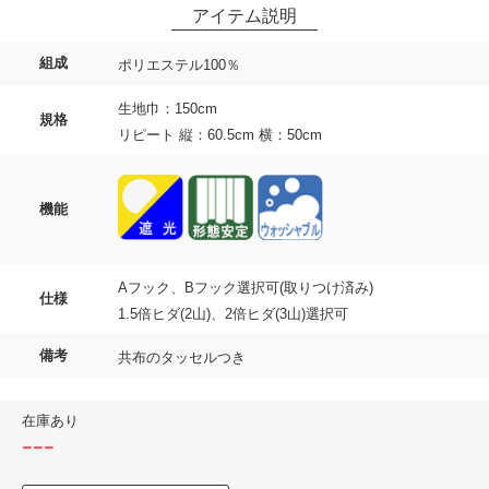
組成
ポリエステル100％
生地巾：150cm
規格
リピート 縦：60.5cm 横：50cm
機能
Aフック、Bフック選択可(取りつけ済み)
仕様
1.5倍ヒダ(2山)、2倍ヒダ(3山)選択可
備考
共布のタッセルつき
在庫あり
---