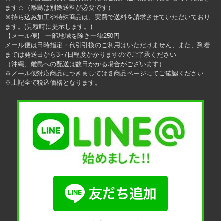
ます☆（離島は別途送料が必要です）
※持ち込み加工や特殊商品は、実費で送料を請求させていただいており
ます。(見積時に提示します。)
【メール便】 一部地域を除き一律250円
メール便は日時指定・代引引換のご利用はいただけません、また、到着
までは発送日から3~7日程度かかりますのでご了承ください
（沖縄、離島への配送は数日かかる場合がございます）
※メール便対応商品につきましては各商品ページにてご確認ください
※上記全て税込価格となります。