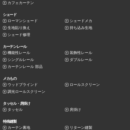
カフェカーテン
シェード
ローマンシェード
シェードメカ
生地貼り換え
持ち込み生地
シェード修理
カーテンレール
機能性レール
装飾性レール
シングルレール
ダブルレール
カーテンレール 部品
メカもの
ウッドブラインド
ロールスクリーン
調光ロールスクリーン
タッセル・房掛け
タッセル
房掛け
特殊縫製
カーテン裏地
リターン縫製