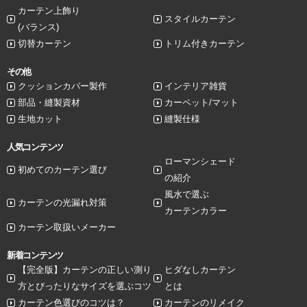
カーテン上飾り
スタイルカーテン
(バランス)
切替カーテン
トリム付きカーテン
その他
クッションカバー製作
インテリア雑貨
部品・縫製資材
カーペット/マット
生地カット
縫製仕様
人気コンテンツ
ローマンシェード
初めてのカーテン選び
の紹介
風水で選ぶ
カーテンの光漏れ対策
カーテンカラー
カーテン取扱いメーカー
新着コンテンツ
【完全版】カーテンの正しい測り
ヒダなしカーテン
方とぴったりなサイズを選ぶコツ
とは
カーテン色選びのコツは？
カーテンのリメイク