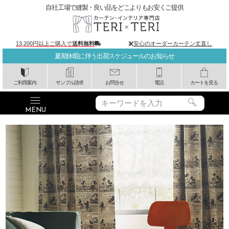
自社工場で縫製・良い品をどこよりもお安くご提供
13,200円以上ご購入で
送料無料
安心のオーダーカーテン丈直し
夏期休暇に伴う出荷スケジュールのお知らせ
ご利用案内
サンプル請求
お問合せ
電話
カートを見る