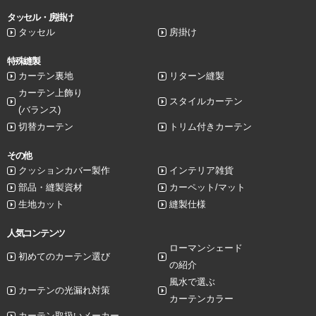
タッセル・房掛け
タッセル
房掛け
特殊縫製
カーテン裏地
リターン縫製
カーテン上飾り
スタイルカーテン
(バランス)
切替カーテン
トリム付きカーテン
その他
クッションカバー製作
インテリア雑貨
部品・縫製資材
カーペット/マット
生地カット
縫製仕様
人気コンテンツ
ローマンシェード
初めてのカーテン選び
の紹介
風水で選ぶ
カーテンの光漏れ対策
カーテンカラー
カーテン取扱いメーカー