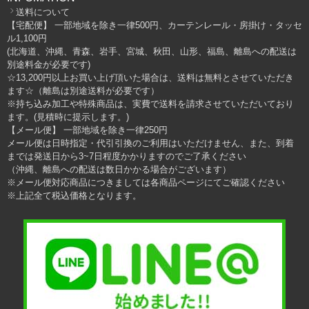
送料について
【宅配便】 一部地域を除き一律500円、カーテンレール・房掛け・タッセ
ル1,100円
(北海道、沖縄、青森、岩手、宮城、秋田、山形、福島、離島への配送は
別途料金が必要です)
☆13,200円以上お買い上げ頂いた場合は、送料は無料とさせていただき
ます☆（離島は別途送料が必要です）
※持ち込み加工や特殊商品は、実費で送料を請求させていただいており
ます。(見積時に提示します。)
【メール便】 一部地域を除き一律250円
メール便は日時指定・代引引換のご利用はいただけません、また、到着
までは発送日から3~7日程度かかりますのでご了承ください
（沖縄、離島への配送は数日かかる場合がございます）
※メール便対応商品につきましては各商品ページにてご確認ください
※上記全て税込価格となります。