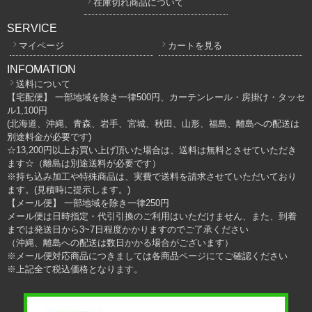
在庫切れ商品について
SERVICE
マイページ
カートを見る
INFOMATION
送料について
【宅配便】 一部地域を除き一律500円、カーテンレール・房掛け・タッセ
ル1,100円
(北海道、沖縄、青森、岩手、宮城、秋田、山形、福島、離島への配送は
別途料金が必要です)
☆13,200円以上お買い上げ頂いた場合は、送料は無料とさせていただき
ます☆（離島は別途送料が必要です）
※持ち込み加工や特殊商品は、実費で送料を請求させていただいており
ます。(見積時に提示します。)
【メール便】 一部地域を除き一律250円
メール便は日時指定・代引引換のご利用はいただけません、また、到着
までは発送日から3~7日程度かかりますのでご了承ください
（沖縄、離島への配送は数日かかる場合がございます）
※メール便対応商品につきましては各商品ページにてご確認ください
※上記全て税込価格となります。