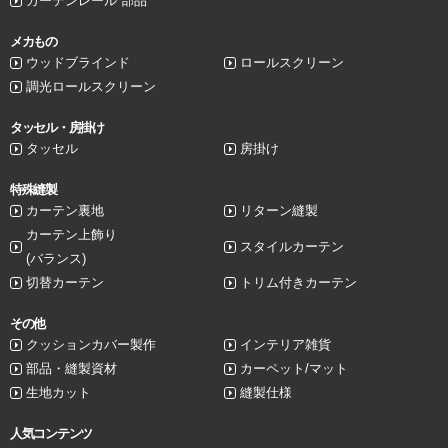
カーテンレール 部品
メカもの
ウッドブラインド
ロールスクリーン
調光ロールスクリーン
タッセル・房掛け
タッセル
房掛け
特殊縫製
カーテン裏地
リターン縫製
カーテン上飾り
スタイルカーテン
(バランス)
切替カーテン
トリム付きカーテン
その他
クッションカバー製作
インテリア雑貨
部品・縫製資材
カーペット/マット
生地カット
縫製仕様
人気コンテンツ