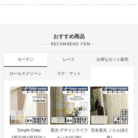
おすすめ商品
RECOMMEND ITEM
カーテン
レース
お得なセット販売
ロールスクリーン
ラグ・マット
Simple Order
遮光 デザインライフ
完全遮光 ノエル(全2
OP3148-OP3154ソ
イハナ(全2色)
色)