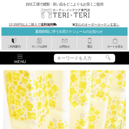
自社工場で縫製・良い品をどこよりもお安くご提供
13,200円以上ご購入で
送料無料
安心のオーダーカーテン丈直し
夏期休暇に伴う出荷スケジュールのお知らせ
ご利用案内
サンプル請求
お問合せ
電話
カートを見る