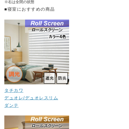
※右は全閉の状態
■寝室におすすめの商品
タチカワ
デュオレ/デュオレスリム
ダンテ