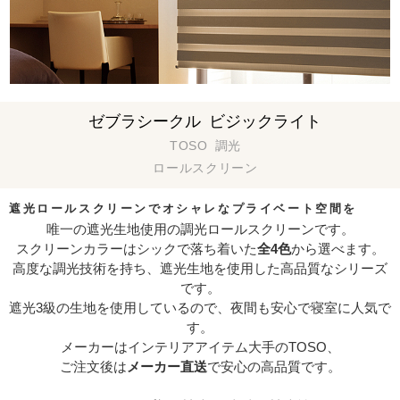
ゼブラシークル ビジックライト
TOSO 調光
ロールスクリーン
遮光ロールスクリーンでオシャレなプライベート空間を
唯一の遮光生地使用の調光ロールスクリーンです。
スクリーンカラーはシックで落ち着いた
全4色
から選べます。
高度な調光技術を持ち、遮光生地を使用した高品質なシリーズ
です。
遮光3級の生地を使用しているので、夜間も安心で寝室に人気で
す。
メーカーはインテリアアイテム大手のTOSO、
ご注文後は
メーカー直送
で安心の高品質です。