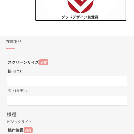
在庫あり
---
スクリーンサイズ
必須
幅(ヨコ)：
高さ(タテ)：
機種
ビジックライト
操作位置
必須