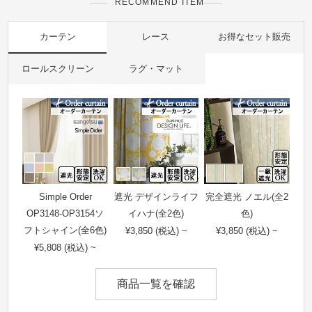
RECOMMEND ITEM
カーテン
レース
お得なセット販売
ロールスクリーン
ラグ・マット
Simple Order
遮光 デザインライフ
完全遮光 ノエル(全2
OP3148-OP3154ソ
イハナ(全2色)
色)
フトシャイン(全6色)
¥3,850 (税込) ~
¥3,850 (税込) ~
¥5,808 (税込) ~
商品一覧を確認