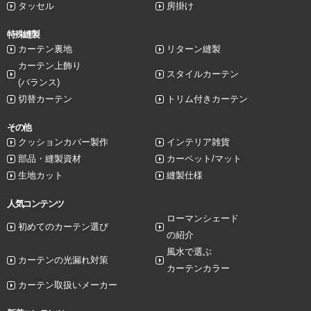
タッセル
房掛け
特殊縫製
カーテン裏地
リターン縫製
カーテン上飾り
スタイルカーテン
(バランス)
切替カーテン
トリム付きカーテン
その他
クッションカバー製作
インテリア雑貨
部品・縫製資材
カーペット/マット
生地カット
縫製仕様
人気コンテンツ
ローマンシェード
初めてのカーテン選び
の紹介
風水で選ぶ
カーテンの光漏れ対策
カーテンカラー
カーテン取扱いメーカー