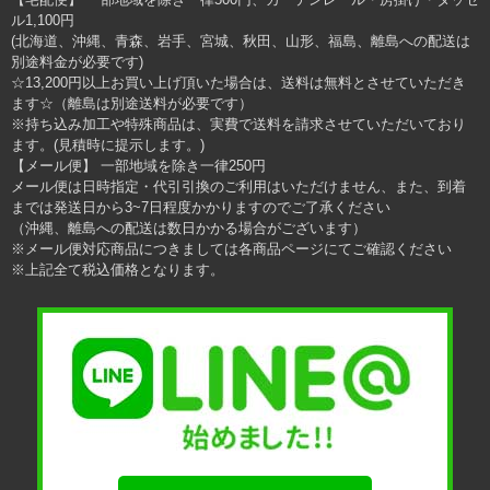
ル1,100円
(北海道、沖縄、青森、岩手、宮城、秋田、山形、福島、離島への配送は
別途料金が必要です)
☆13,200円以上お買い上げ頂いた場合は、送料は無料とさせていただき
ます☆（離島は別途送料が必要です）
※持ち込み加工や特殊商品は、実費で送料を請求させていただいており
ます。(見積時に提示します。)
【メール便】 一部地域を除き一律250円
メール便は日時指定・代引引換のご利用はいただけません、また、到着
までは発送日から3~7日程度かかりますのでご了承ください
（沖縄、離島への配送は数日かかる場合がございます）
※メール便対応商品につきましては各商品ページにてご確認ください
※上記全て税込価格となります。