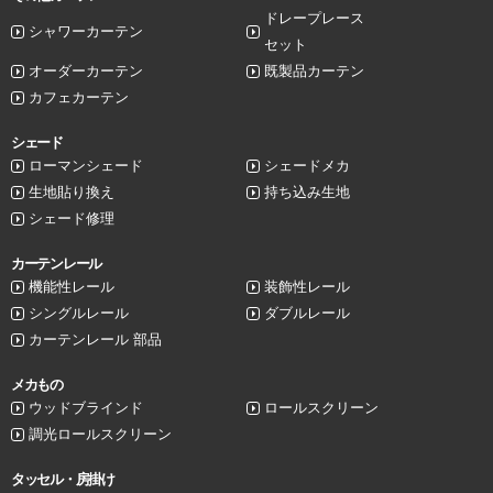
ドレープレース
シャワーカーテン
セット
オーダーカーテン
既製品カーテン
カフェカーテン
シェード
ローマンシェード
シェードメカ
生地貼り換え
持ち込み生地
シェード修理
カーテンレール
機能性レール
装飾性レール
シングルレール
ダブルレール
カーテンレール 部品
メカもの
ウッドブラインド
ロールスクリーン
調光ロールスクリーン
タッセル・房掛け