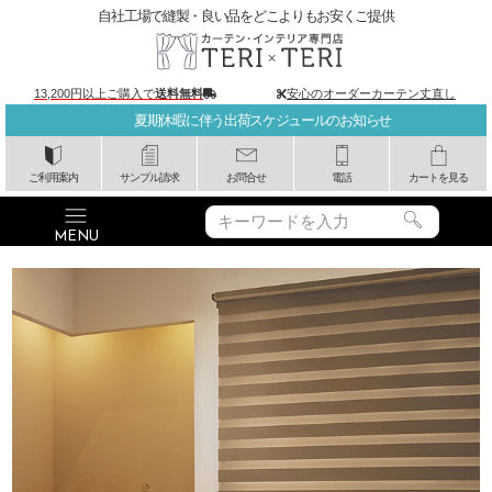
自社工場で縫製・良い品をどこよりもお安くご提供
13,200円以上ご購入で
送料無料
安心のオーダーカーテン丈直し
夏期休暇に伴う出荷スケジュールのお知らせ
ご利用案内
サンプル請求
お問合せ
電話
カートを見る