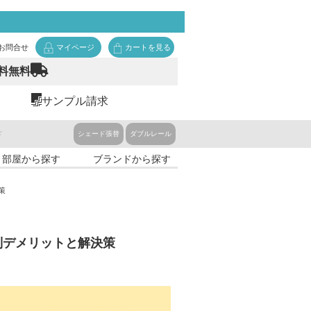
お問合せ
マイページ
カートを見る
料無料
サンプル請求
ド
シェード張替
ダブルレール
・部屋から探す
ブランドから探す
策
別デメリットと解決策