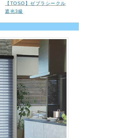
【TOSO】ゼブラシークル
遮光3級