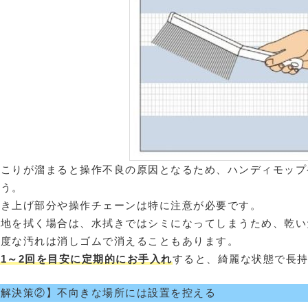
ほこりが溜まると操作不良の原因となるため、ハンディモップ
ょう。
巻き上げ部分や操作チェーンは特に注意が必要です。
生地を拭く場合は、水拭きではシミになってしまうため、乾い
軽度な汚れは消しゴムで消えることもあります。
1～2回を目安に定期的にお手入れ
すると、綺麗な状態で長
【解決策②】不向きな場所には設置を控える