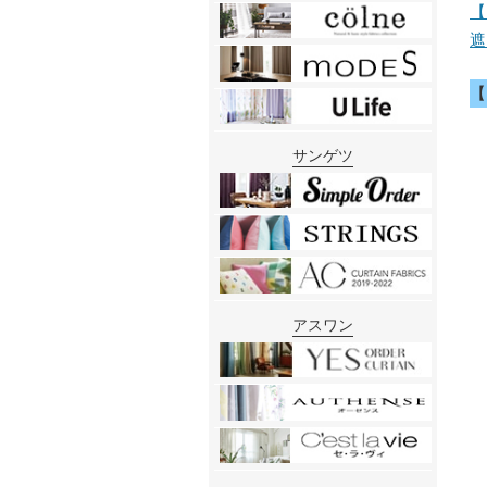
遮
サンゲツ
アスワン