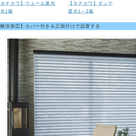
【タチカワ】ウェール遮光
【タチカワ】ダンテ
光1級
遮光1～2級
【解決策②】カバー付き＆正面付けで設置する