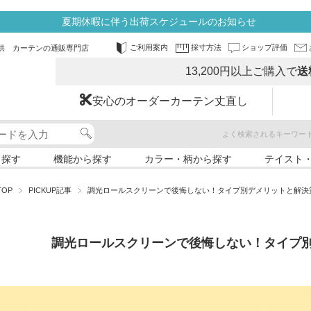
夏期休暇に伴う出荷スケジュールのお知らせ
ご利用案内
採寸方法
ショップ評価
供 カーテンの通販専門店
13,200円以上ご購入で
送
安心のオーダーカーテン丈直し
よく検索されるキーワー
ら探す
機能から探す
カラー・柄から探す
テイスト
TOP
PICKUP記事
調光ロールスクリーンで後悔しない！タイプ別デメリットと解決
調光ロールスクリーンで後悔しない！タイプ