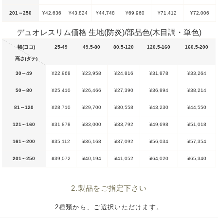
201～250
¥42,636
¥43,824
¥44,748
¥69,960
¥71,412
¥72,006
デュオレスリム価格 生地(防炎)/部品色(木目調・単色)
幅(ヨコ)
25-49
49.5-80
80.5-120
120.5-160
160.5-200
高さ(タテ)
30～49
¥22,968
¥23,958
¥24,816
¥31,878
¥33,264
50～80
¥25,410
¥26,466
¥27,390
¥36,894
¥38,214
81～120
¥28,710
¥29,700
¥30,558
¥43,230
¥44,550
121～160
¥31,878
¥33,000
¥33,792
¥49,698
¥51,018
161～200
¥35,112
¥36,168
¥37,092
¥56,034
¥57,354
201～250
¥39,072
¥40,194
¥41,052
¥64,020
¥65,340
2.製品をご指定下さい
2種類から、ご選択いただけます。