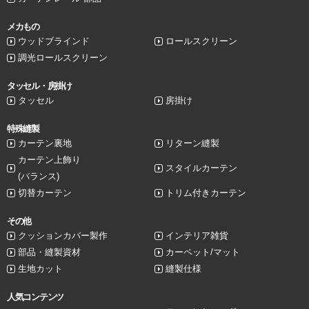
メカもの
ウッドブラインド
ロールスクリーン
調光ロールスクリーン
タッセル・房掛け
タッセル
房掛け
特殊縫製
カーテン裏地
リターン縫製
カーテン上飾り
スタイルカーテン
(バランス)
切替カーテン
トリム付きカーテン
その他
クッションカバー製作
インテリア雑貨
部品・縫製資材
カーペット/マット
生地カット
縫製仕様
人気コンテンツ