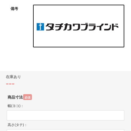
備考
在庫あり
---
商品寸法
必須
幅(ヨコ)：
高さ(タテ)：