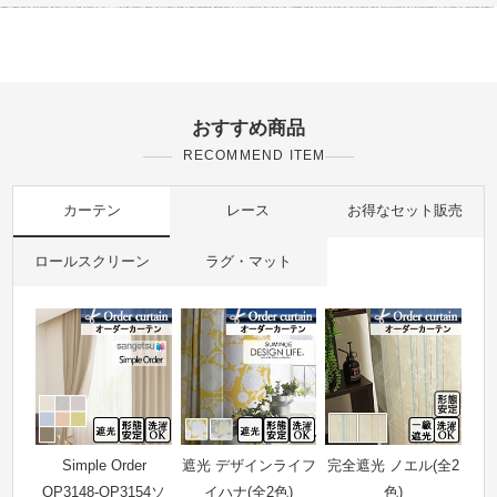
おすすめ商品
RECOMMEND ITEM
カーテン
レース
お得なセット販売
ロールスクリーン
ラグ・マット
Simple Order
遮光 デザインライフ
完全遮光 ノエル(全2
OP3148-OP3154ソ
イハナ(全2色)
色)