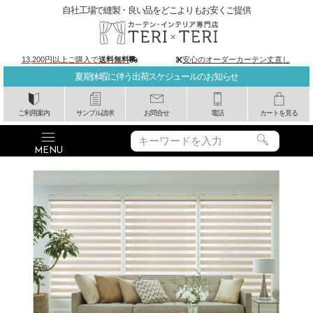
自社工場で縫製・良い品をどこよりもお安くご提供
13,200円以上ご購入で
送料無料
安心のオーダーカーテン丈直し
夏期休暇に伴う出荷スケジュールのお知らせ
ご利用案内
サンプル請求
お問合せ
電話
カートを見る