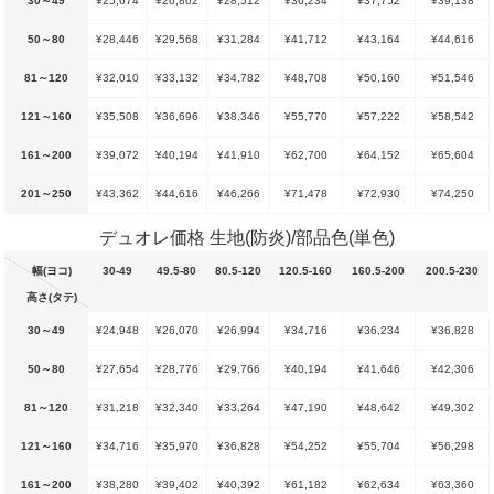
30～49
¥25,674
¥26,862
¥28,512
¥36,234
¥37,752
¥39,138
50～80
¥28,446
¥29,568
¥31,284
¥41,712
¥43,164
¥44,616
81～120
¥32,010
¥33,132
¥34,782
¥48,708
¥50,160
¥51,546
121～160
¥35,508
¥36,696
¥38,346
¥55,770
¥57,222
¥58,542
161～200
¥39,072
¥40,194
¥41,910
¥62,700
¥64,152
¥65,604
201～250
¥43,362
¥44,616
¥46,266
¥71,478
¥72,930
¥74,250
デュオレ価格 生地(防炎)/部品色(単色)
幅(ヨコ)
30-49
49.5-80
80.5-120
120.5-160
160.5-200
200.5-230
高さ(タテ)
30～49
¥24,948
¥26,070
¥26,994
¥34,716
¥36,234
¥36,828
50～80
¥27,654
¥28,776
¥29,766
¥40,194
¥41,646
¥42,306
81～120
¥31,218
¥32,340
¥33,264
¥47,190
¥48,642
¥49,302
121～160
¥34,716
¥35,970
¥36,828
¥54,252
¥55,704
¥56,298
161～200
¥38,280
¥39,402
¥40,392
¥61,182
¥62,634
¥63,360