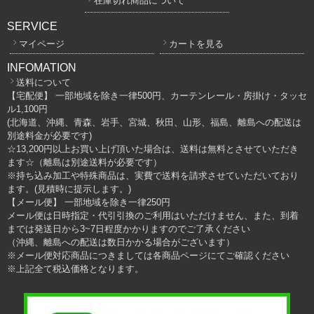
在庫切れ商品について
SERVICE
マイページ
カートを見る
INFOMATION
送料について
【宅配便】 一部地域を除き一律500円、カーテンレール・房掛け・タッセ
ル1,100円
(北海道、沖縄、青森、岩手、宮城、秋田、山形、福島、離島への配送は
別途料金が必要です)
☆13,200円以上お買い上げ頂いた場合は、送料は無料とさせていただき
ます☆（離島は別途送料が必要です）
※持ち込み加工や特殊商品は、実費で送料を請求させていただいており
ます。(見積時に提示します。)
【メール便】 一部地域を除き一律250円
メール便は日時指定・代引引換のご利用はいただけません、また、到着
までは発送日から3~7日程度かかりますのでご了承ください
（沖縄、離島への配送は数日かかる場合がございます）
※メール便対応商品につきましては各商品ページにてご確認ください
※上記全て税込価格となります。