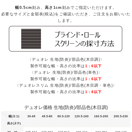
幅0.5cm
刻み、
高さ1cm
刻みでご指定いただけます。
必要なサイズと金額表(税込)をご確認いただき、ご注文をお願いいた
します。
〈デュオレ 生地(防炎)/部品色(木目調)〉
製作可能な幅・高さの比率は
1：6以下
〈デュオレ 生地(防炎)/部品色(単色)〉
製作可能な幅・高さの比率は
1：6以下
〈デュオレスリム 生地(防炎)/部品色(木目調・単色)〉
製作可能な幅・高さの比率は
1：8以下
デュオレ価格 生地(防炎)/部品色(木目調)
幅(ヨコ)
30-49
49.5-80
80.5-120
120.5-160
160.5-200
200.5-230
高さ(タテ)