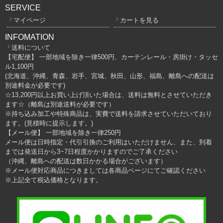
SERVICE
マイページ
カートを見る
INFOMATION
送料について
【宅配便】 一部地域を除き一律500円、カーテンレール・房掛け・タッセ
ル1,100円
(北海道、沖縄、青森、岩手、宮城、秋田、山形、福島、離島への配送は
別途料金が必要です)
☆13,200円以上お買い上げ頂いた場合は、送料は無料とさせていただき
ます☆（離島は別途送料が必要です）
※持ち込み加工や特殊商品は、実費で送料を請求させていただいており
ます。(見積時に提示します。)
【メール便】 一部地域を除き一律250円
メール便は日時指定・代引引換のご利用はいただけません、また、到着
までは発送日から3~7日程度かかりますのでご了承ください
（沖縄、離島への配送は数日かかる場合がございます）
※メール便対応商品につきましては各商品ページにてご確認ください
※上記全て税込価格となります。