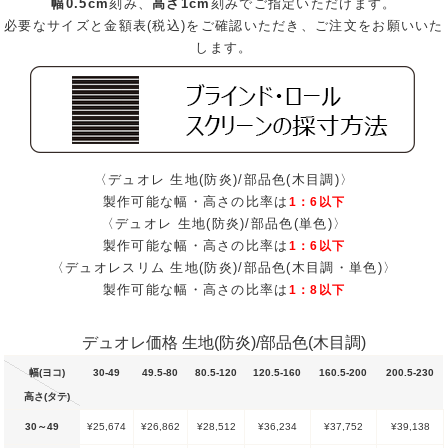
幅0.5cm
刻み、
高さ1cm
刻みでご指定いただけます。
必要なサイズと金額表(税込)をご確認いただき、ご注文をお願いいた
します。
〈デュオレ 生地(防炎)/部品色(木目調)〉
製作可能な幅・高さの比率は
1：6以下
〈デュオレ 生地(防炎)/部品色(単色)〉
製作可能な幅・高さの比率は
1：6以下
〈デュオレスリム 生地(防炎)/部品色(木目調・単色)〉
製作可能な幅・高さの比率は
1：8以下
デュオレ価格 生地(防炎)/部品色(木目調)
幅(ヨコ)
30-49
49.5-80
80.5-120
120.5-160
160.5-200
200.5-230
高さ(タテ)
30～49
¥25,674
¥26,862
¥28,512
¥36,234
¥37,752
¥39,138