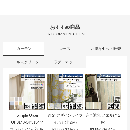
おすすめ商品
RECOMMEND ITEM
カーテン
レース
お得なセット販売
ロールスクリーン
ラグ・マット
Simple Order
遮光 デザインライフ
完全遮光 ノエル(全2
OP3148-OP3154ソ
イハナ(全2色)
色)
フトシャイン(全6色)
¥3,850 (税込) ~
¥3,850 (税込) ~