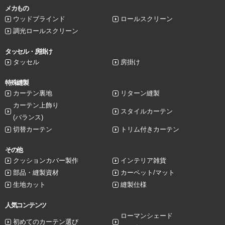
メカもの
ウッドブラインド
ロールスクリーン
調光ロールスクリーン
タッセル・房掛け
タッセル
房掛け
特殊縫製
カーテン裏地
リターン縫製
カーテン上飾り
スタイルカーテン
(バランス)
切替カーテン
トリム付きカーテン
その他
クッションカバー製作
インテリア雑貨
部品・縫製資材
カーペット/マット
生地カット
縫製仕様
人気コンテンツ
ローマンシェード
初めてのカーテン選び