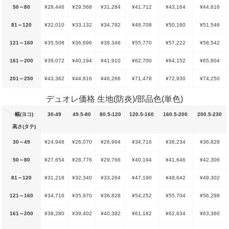
50～80
¥28,446
¥29,568
¥31,284
¥41,712
¥43,164
¥44,616
81～120
¥32,010
¥33,132
¥34,782
¥48,708
¥50,160
¥51,546
121～160
¥35,508
¥36,696
¥38,346
¥55,770
¥57,222
¥58,542
161～200
¥39,072
¥40,194
¥41,910
¥62,700
¥64,152
¥65,604
201～250
¥43,362
¥44,616
¥46,266
¥71,478
¥72,930
¥74,250
デュオレ価格 生地(防炎)/部品色(単色)
幅(ヨコ)
30-49
49.5-80
80.5-120
120.5-160
160.5-200
200.5-230
高さ(タテ)
30～49
¥24,948
¥26,070
¥26,994
¥34,716
¥36,234
¥36,828
50～80
¥27,654
¥28,776
¥29,766
¥40,194
¥41,646
¥42,306
81～120
¥31,218
¥32,340
¥33,264
¥47,190
¥48,642
¥49,302
121～160
¥34,716
¥35,970
¥36,828
¥54,252
¥55,704
¥56,298
161～200
¥38,280
¥39,402
¥40,392
¥61,182
¥62,634
¥63,360