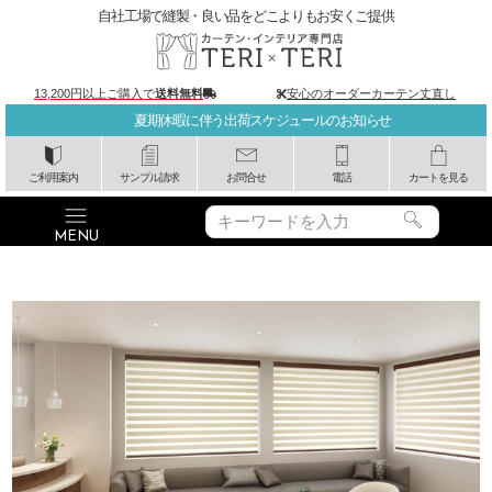
自社工場で縫製・良い品をどこよりもお安くご提供
13,200円以上ご購入で
送料無料
安心のオーダーカーテン丈直し
夏期休暇に伴う出荷スケジュールのお知らせ
ご利用案内
サンプル請求
お問合せ
電話
カートを見る