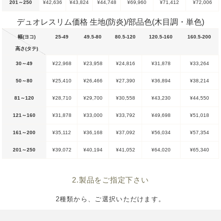
201～250
¥42,636
¥43,824
¥44,748
¥69,960
¥71,412
¥72,006
デュオレスリム価格 生地(防炎)/部品色(木目調・単色)
幅(ヨコ)
25-49
49.5-80
80.5-120
120.5-160
160.5-200
高さ(タテ)
30～49
¥22,968
¥23,958
¥24,816
¥31,878
¥33,264
50～80
¥25,410
¥26,466
¥27,390
¥36,894
¥38,214
81～120
¥28,710
¥29,700
¥30,558
¥43,230
¥44,550
121～160
¥31,878
¥33,000
¥33,792
¥49,698
¥51,018
161～200
¥35,112
¥36,168
¥37,092
¥56,034
¥57,354
201～250
¥39,072
¥40,194
¥41,052
¥64,020
¥65,340
2.製品をご指定下さい
2種類から、ご選択いただけます。