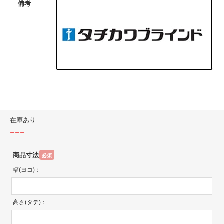
備考
在庫あり
---
商品寸法
必須
幅(ヨコ)：
高さ(タテ)：