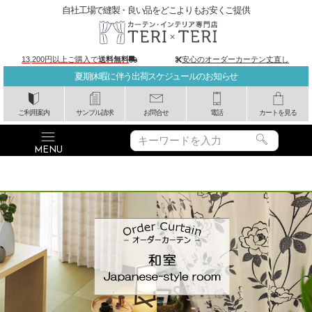
自社工場で縫製・良い品をどこよりもお安くご提供
13,200円以上ご購入で
送料無料
安心のオーダーカーテン丈直し
夏期休暇に伴う出荷スケジュールのお知らせ
ご利用案内
サンプル請求
お問合せ
電話
カートを見る