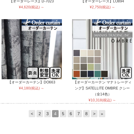
【オーダーレース】D-7023
【オーダーレース】LO894
¥4,620(税込) ～
¥2,750(税込) ～
【オーダーカーテン】DO663
【オーダーカーテン マナトレーディ
¥4,180(税込) ～
ング】SATELLITE OMBRE クシー
（全14色）
¥10,318(税込) ～
<
2
3
4
5
6
7
8
>
»