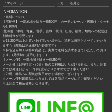
マイページ
カートを見る
INFOMATION
送料について
【宅配便】 一部地域を除き一律500円、カーテンレール・房掛け・タッセ
ル1,100円
(北海道、沖縄、青森、岩手、宮城、秋田、山形、福島、離島への配送は
別途料金が必要です)
☆13,200円以上お買い上げ頂いた場合は、送料は無料とさせていただき
ます☆（離島は別途送料が必要です）
※持ち込み加工や特殊商品は、実費で送料を請求させていただいており
ます。(見積時に提示します。)
【メール便】 一部地域を除き一律250円
メール便は日時指定・代引引換のご利用はいただけません、また、到着
までは発送日から3~7日程度かかりますのでご了承ください
（沖縄、離島への配送は数日かかる場合がございます）
※メール便対応商品につきましては各商品ページにてご確認ください
※上記全て税込価格となります。