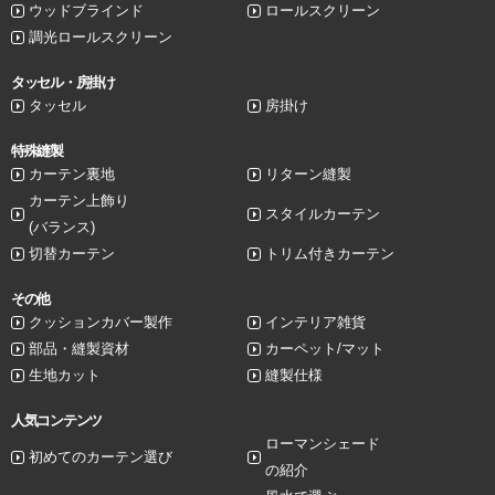
ウッドブラインド
ロールスクリーン
調光ロールスクリーン
タッセル・房掛け
タッセル
房掛け
特殊縫製
カーテン裏地
リターン縫製
カーテン上飾り
スタイルカーテン
(バランス)
切替カーテン
トリム付きカーテン
その他
クッションカバー製作
インテリア雑貨
部品・縫製資材
カーペット/マット
生地カット
縫製仕様
人気コンテンツ
ローマンシェード
初めてのカーテン選び
の紹介