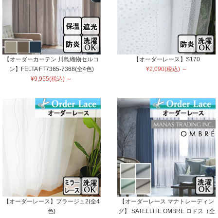
【オーダーカーテン 川島織物セルコ
【オーダーレース】S170
ン】FELTA FT7365-7368(全4色)
¥2,090(税込) ～
¥9,955(税込) ～
【オーダーレース】プラージュ2(全4
【オーダーレース マナトレーディン
色)
グ】 SATELLITE OMBRE ロドス（全