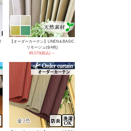
2
【オーダーカーテン】LINEN＆BASIC
リモージュ(全4色)
¥9,570(税込) ～