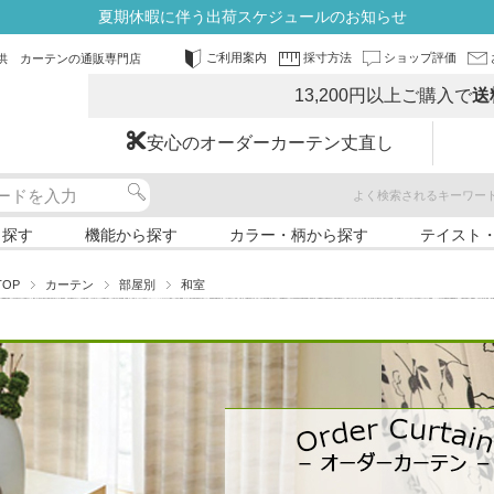
夏期休暇に伴う出荷スケジュールのお知らせ
ご利用案内
採寸方法
ショップ評価
供 カーテンの通販専門店
13,200円以上ご購入で
送
安心のオーダーカーテン丈直し
よく検索されるキーワー
ら探す
機能から探す
カラー・柄から探す
テイスト
TOP
カーテン
部屋別
和室