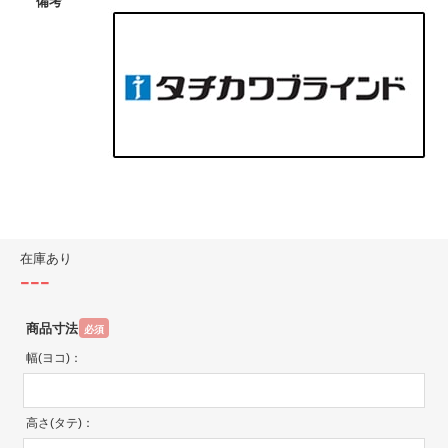
備考
在庫あり
---
商品寸法
必須
幅(ヨコ)：
高さ(タテ)：