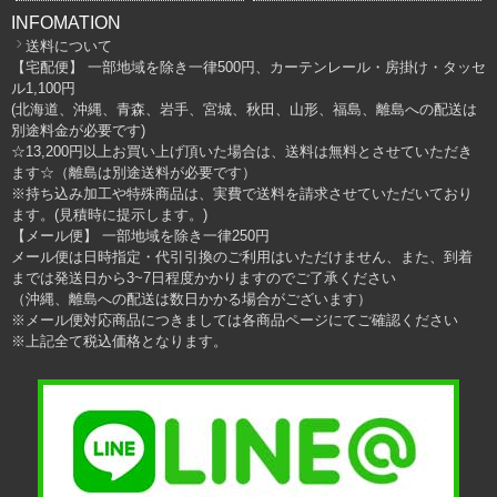
INFOMATION
送料について
【宅配便】 一部地域を除き一律500円、カーテンレール・房掛け・タッセ
ル1,100円
(北海道、沖縄、青森、岩手、宮城、秋田、山形、福島、離島への配送は
別途料金が必要です)
☆13,200円以上お買い上げ頂いた場合は、送料は無料とさせていただき
ます☆（離島は別途送料が必要です）
※持ち込み加工や特殊商品は、実費で送料を請求させていただいており
ます。(見積時に提示します。)
【メール便】 一部地域を除き一律250円
メール便は日時指定・代引引換のご利用はいただけません、また、到着
までは発送日から3~7日程度かかりますのでご了承ください
（沖縄、離島への配送は数日かかる場合がございます）
※メール便対応商品につきましては各商品ページにてご確認ください
※上記全て税込価格となります。