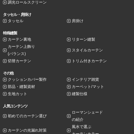
調光ロールスクリーン
タッセル・房掛け
タッセル
房掛け
特殊縫製
カーテン裏地
リターン縫製
カーテン上飾り
スタイルカーテン
(バランス)
切替カーテン
トリム付きカーテン
その他
クッションカバー製作
インテリア雑貨
部品・縫製資材
カーペット/マット
生地カット
縫製仕様
人気コンテンツ
ローマンシェード
初めてのカーテン選び
の紹介
風水で選ぶ
カーテンの光漏れ対策
カーテンカラー