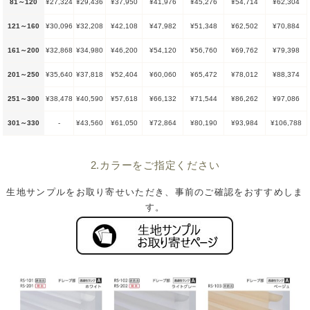
81～120
¥27,324
¥29,436
¥37,950
¥41,976
¥45,276
¥54,714
¥62,304
121～160
¥30,096
¥32,208
¥42,108
¥47,982
¥51,348
¥62,502
¥70,884
161～200
¥32,868
¥34,980
¥46,200
¥54,120
¥56,760
¥69,762
¥79,398
201～250
¥35,640
¥37,818
¥52,404
¥60,060
¥65,472
¥78,012
¥88,374
251～300
¥38,478
¥40,590
¥57,618
¥66,132
¥71,544
¥86,262
¥97,086
301～330
-
¥43,560
¥61,050
¥72,864
¥80,190
¥93,984
¥106,788
2.カラーをご指定ください
生地サンプルをお取り寄せいただき、事前のご確認をおすすめしま
す。