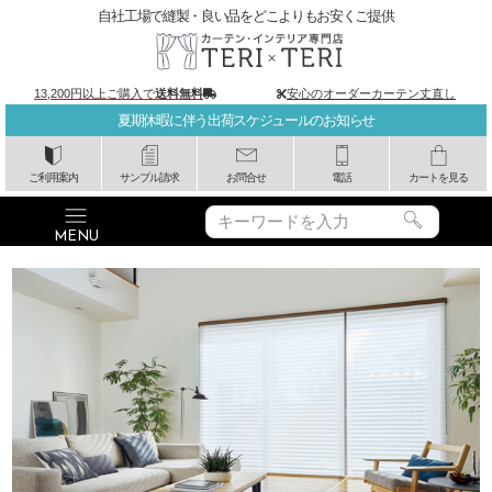
自社工場で縫製・良い品をどこよりもお安くご提供
13,200円以上ご購入で
送料無料
安心のオーダーカーテン丈直し
夏期休暇に伴う出荷スケジュールのお知らせ
ご利用案内
サンプル請求
お問合せ
電話
カートを見る