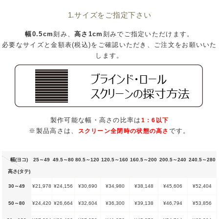
1.サイズをご指定下さい
幅0.5cm
刻み、
高さ1cm
刻みでご指定いただけます。
必要なサイズと金額表(税込)をご確認いただき、ご注文をお願いいた
します。
製作可能な幅・高さの比率は
1：6以下
※製品高さは、
です。
スクリーン全閉時の状態の高さ
幅(ヨコ)
25～49
49.5～80
80.5～120
120.5～160
160.5～200
200.5～240
240.5～280
高さ(タテ)
30～49
¥21,978
¥24,156
¥30,690
¥34,980
¥38,148
¥45,606
¥52,404
50～80
¥24,420
¥26,664
¥32,604
¥36,300
¥39,138
¥46,794
¥53,856